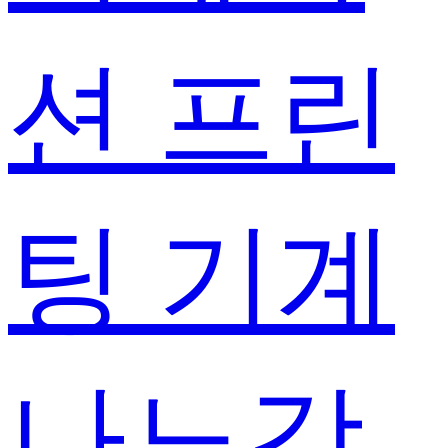
션 프린
팅 기계
나노강