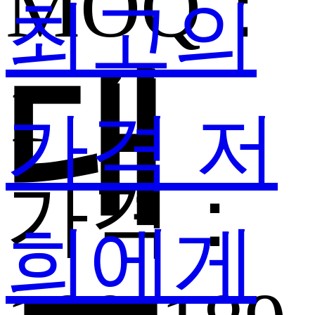
MOQ：
최고의
대
1
가격
저
가격：
희에게