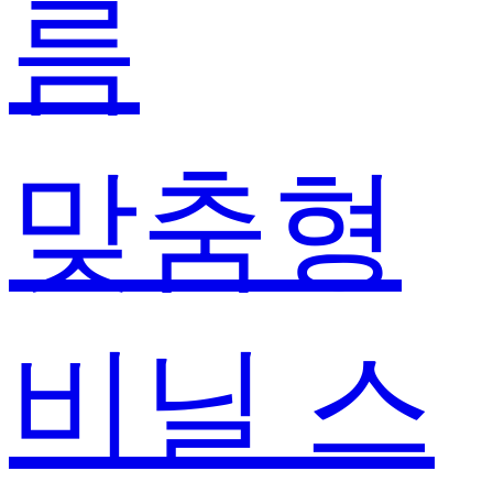
름
맞춤형
비닐 스