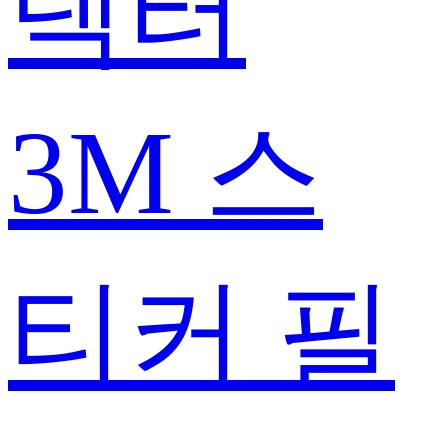
텍터
3M 스
티커 필