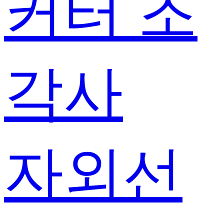
커터 조
각사
자외선