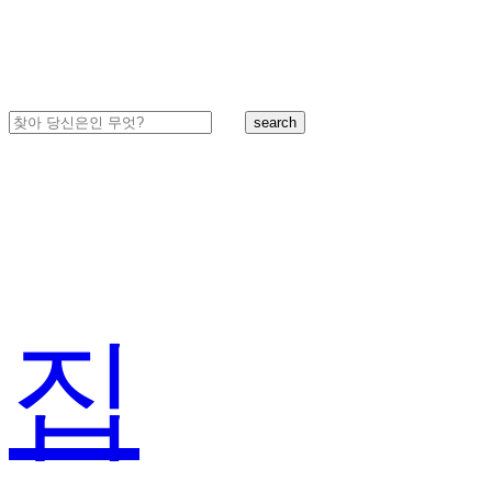
search
집