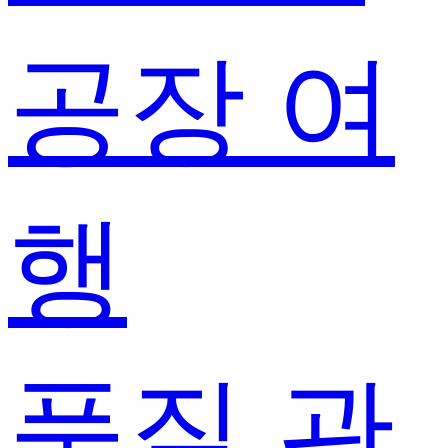
공장 여
행
품질 관