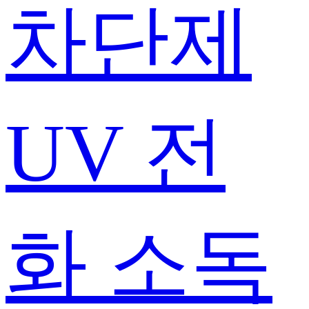
차단제
UV 전
화 소독