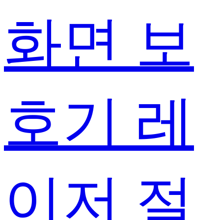
화면 보
호기 레
이저 절