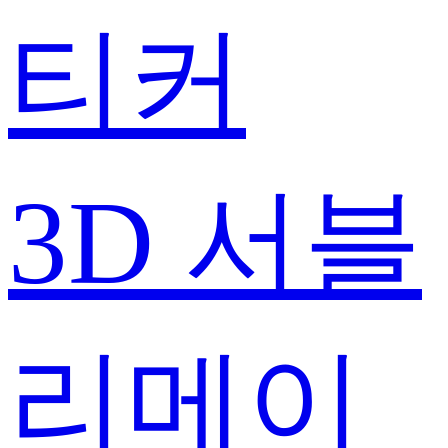
티커
3D 서블
리메이