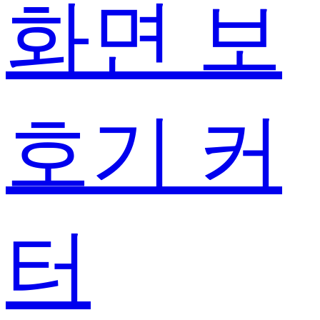
화면 보
호기 커
터