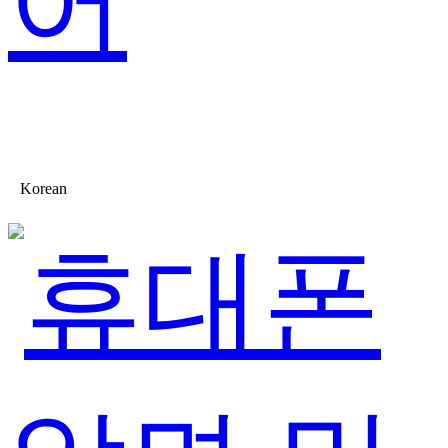
어
Korean