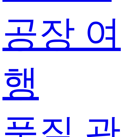
공장 여
행
품질 관