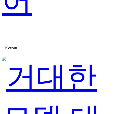
어
Korean