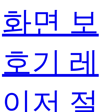
화면 보
호기 레
이저 절