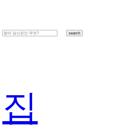
search
집