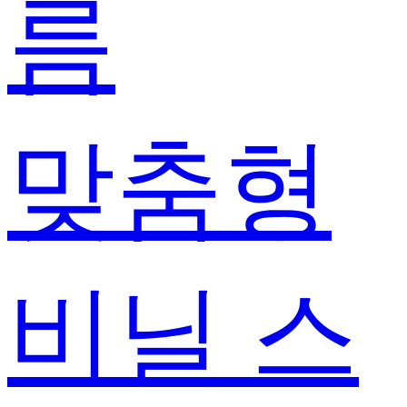
름
맞춤형
비닐 스