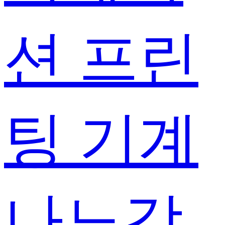
션 프린
팅 기계
나노강