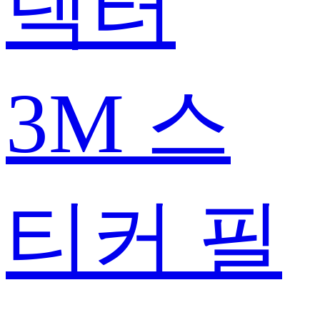
텍터
3M 스
티커 필