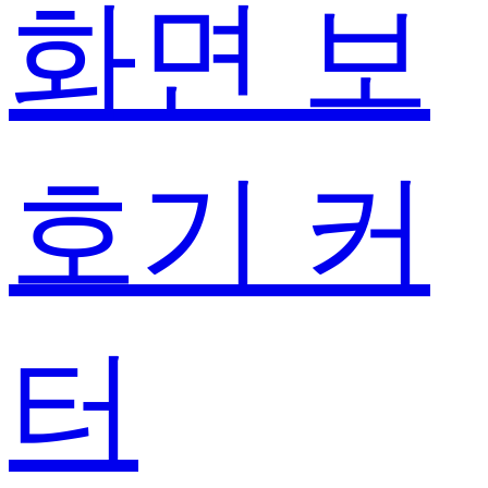
화면 보
호기 커
터