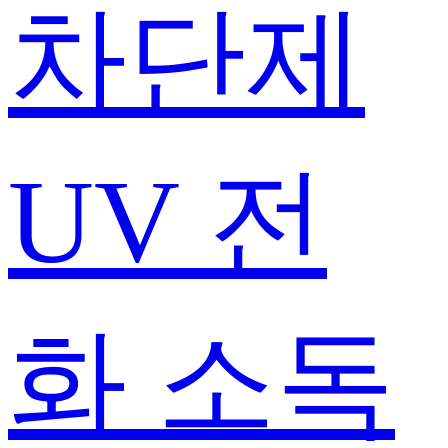
차단제
UV 전
화 소독