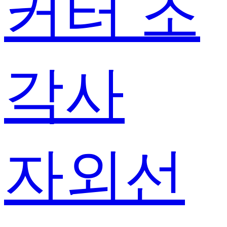
커터 조
각사
자외선