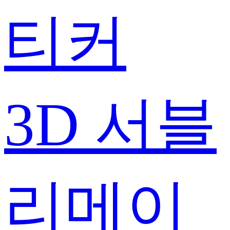
티커
3D 서블
리메이