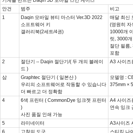
기계를 만드는 Daqin 3D 모바일 스킨 케이스
안건
범주
비고
1
Daqin 모바일 뷰티 마스터 Ver.3D 2022
매달 최신
소프트웨어 키
(영원히 자
갤러리북(2세트/4권)
10000개
릿, 300
절단 필름,
포함
2
절단기 -- Daqin 절단기/( 두 개의 블레이
A3 사이즈
드 )
삼
Graphtec 절단기 ​​( 일본산 )
모델명 : CE
우리의 소프트웨어로 작동할 수 있습니다
375mm × 
더 빠르고 더 정확함
4
6색 프린터 ( CommonDye 잉크젯 프린터
A4 사이즈
)
연속 잉크 
사진 품질 인쇄 가능
5
라미네이터
A3사이즈 
6
고착의 도구
스티킹 나