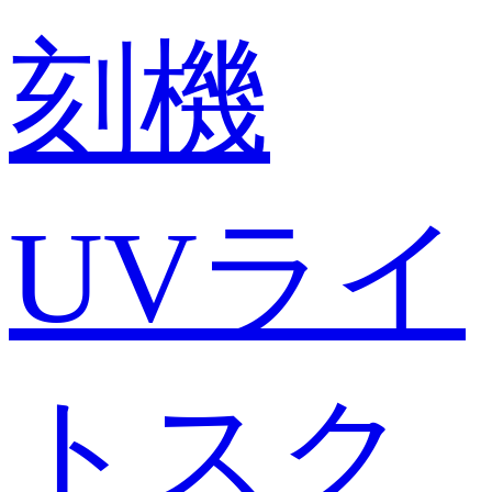
刻機
UVライ
トスク