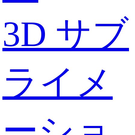
3D サブ
ライメ
ーショ