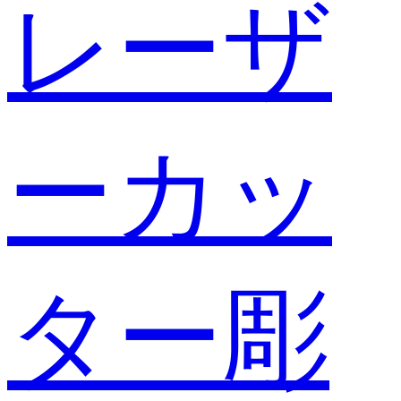
レーザ
ーカッ
ター彫