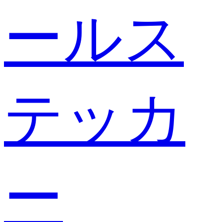
ールス
テッカ
ー