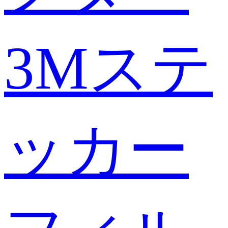
3Mステ
ッカー