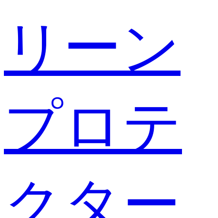
リーン
プロテ
クター