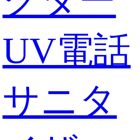
クター
UV電話
サニタ