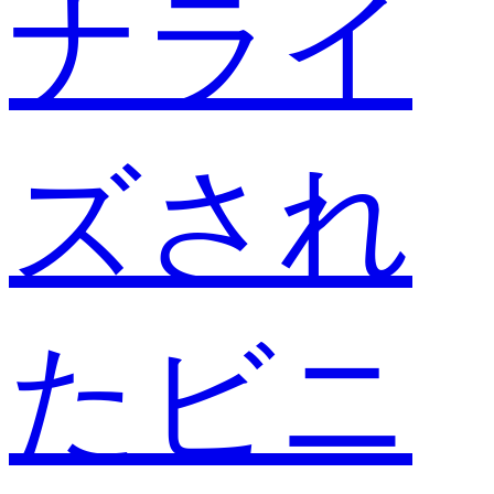
ナライ
ズされ
たビニ