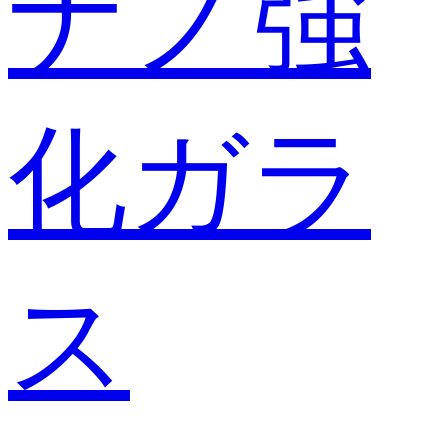
ナノ強
化ガラ
ス