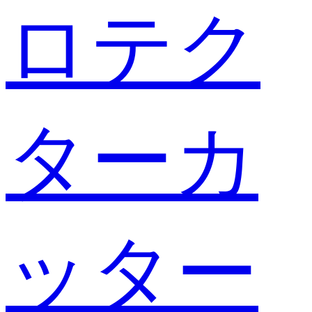
ロテク
ターカ
ッター