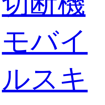
切断機
モバイ
ルスキ