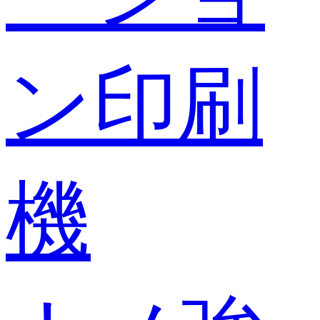
ン印刷
機