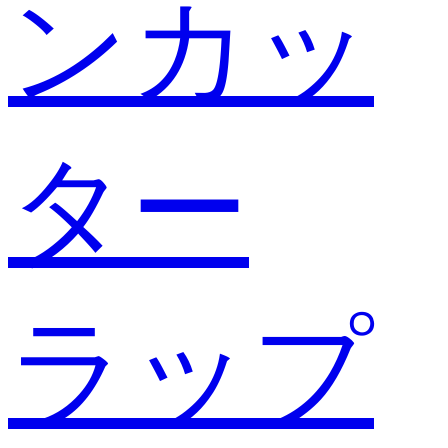
ンカッ
ター
ラップ