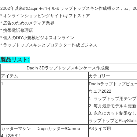
2002年以来のDaqinモバイル＆ラップトップスキン作成機システム、
* オンラインショッピングサイト/ギフトストア
* 広告のためのメディア業界
* 携帯電話修理店
* 個人のDIY小規模ビジネスオンライン
* ラップトップスキンとプロテクター作成ビジネス
製品リスト:
Daqin 3Dラップトップスキンケース作成機
アイテム
カテゴリー
1
Daqinラップトップビュ
ウェア2022
1. ラップトップ用テンプ
2. 毎月最新モデルを更新
3. 永久にカット制限なし
ラップトップとPlayStati
カッターマシン -- Daqinカッター/Cameo
A3サイズ用
4（2枚刃）