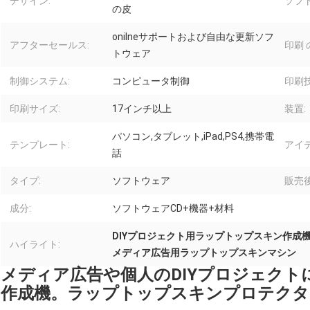
デザイン:
ソフ
の皮
onilneサポートおよび自由な更新ソフ
アフターセールス:
印刷 
トウェア
制御システム:
コンピュータ制御
印刷技
印刷サイズ:
17インチ以上
装置:
パソコン,タブレット,iPad,PS4,携帯電
テンプレート:
アイテ
話
タイプ:
ソフトウェア
販売
成分:
ソフトウェアCD+機器+材料
DIYプロジェクト用ラップトップスキン作成
ハイライト:
メディア広告用ラップトップスキンマシン
メディア広告や個人のDIYプロジェク
作成機。ラップトップスキンプロテクタ