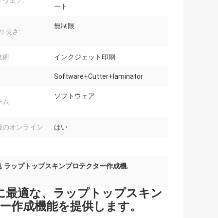
トウェア:
ート
無制限
の 長さ:
術:
インクジェット印刷
Software+Cutter+laminator
ソフトウェア
ム:
後のオンライン:
はい
機
,
ラップトップスキンプロテクター作成機
,
トに最適な、ラップトップスキン
ー作成機能を提供します。