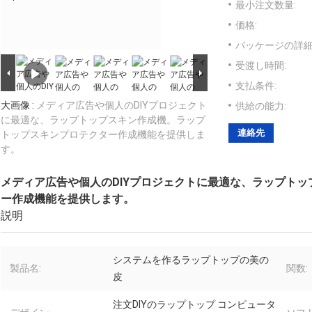
最小注文数量:
価格:
パッケージの詳細
受渡し時間:
支払条件:
大画像 :
メディア広告や個人のDIYプロジェクト
供給の能力:
に最適な、ラップトップスキン作成機。ラップ
連絡先
トップスキンプロテクター作成機能を提供しま
す。
メディア広告や個人のDIYプロジェクトに最適な、ラップト
ー作成機能を提供します。
説明
システムを作るラップトップの美の
製品名:
関数:
皮
注文DIYのラップトップ コンピュータ