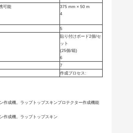
携可能
375 mm × 50 m
4
5
貼り付けボード2個/セ
ット
(25個/箱)
6
7
作成プロセス: