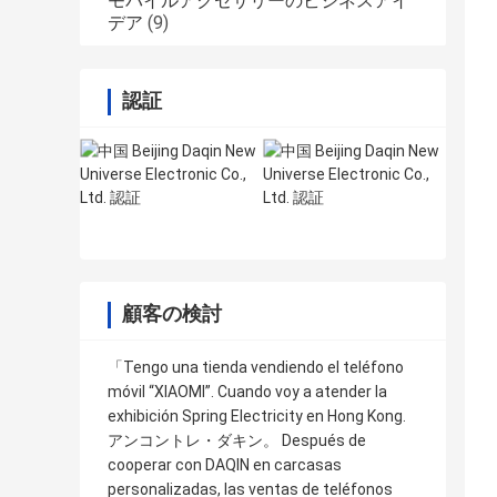
モバイルアクセサリーのビジネスアイ
デア
(9)
認証
顧客の検討
「Tengo una tienda vendiendo el teléfono
móvil “XIAOMI”. Cuando voy a atender la
exhibición Spring Electricity en Hong Kong.
アンコントレ・ダキン。 Después de
cooperar con DAQIN en carcasas
personalizadas, las ventas de teléfonos