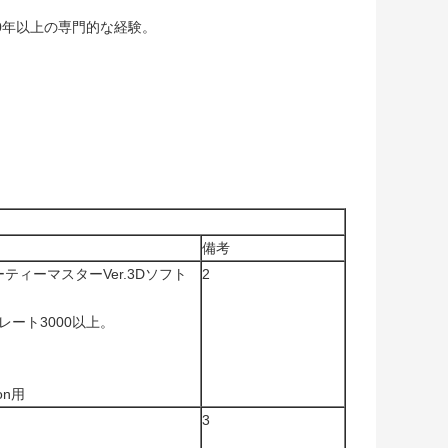
20年以上の専門的な経験。
備考
ーティーマスターVer.3Dソフト
2
レート3000以上。
on用
3