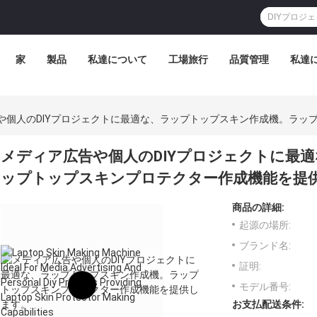
家
製品
私達について
工場旅行
品質管理
私達
や個人のDIYプロジェクトに最適な、ラップトップスキン作成機。ラッ
メディア広告や個人のDIYプロジェクトに最
ップトップスキンプロテクター作成機能を提
商品の詳細:
起源の場所:
ブランド名:
証明:
モデル番号:
お支払配送条件: