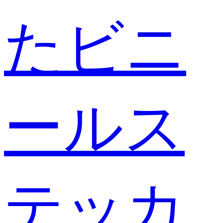
たビニ
ールス
テッカ