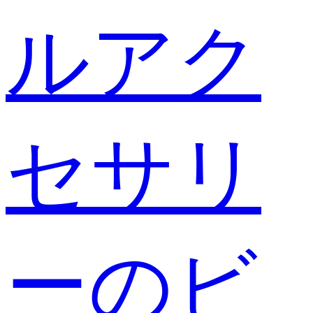
ルアク
セサリ
ーのビ