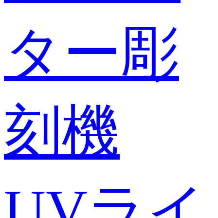
ター彫
刻機
UVライ