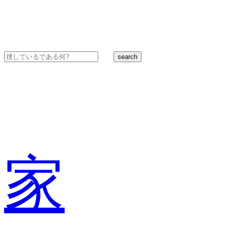
search
家