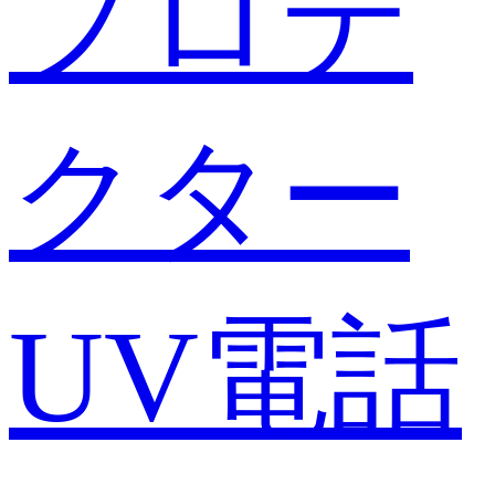
プロテ
クター
UV電話