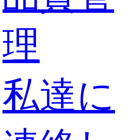
理
私達に