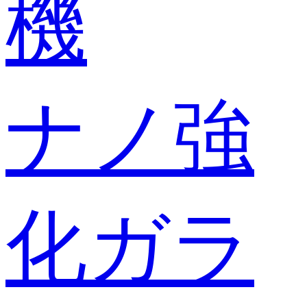
機
ナノ強
化ガラ