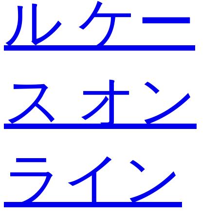
ル ケー
ス オン
ライン