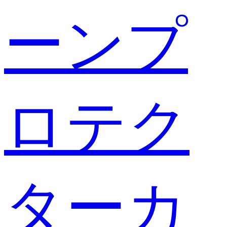
ーンプ
ロテク
ターカ