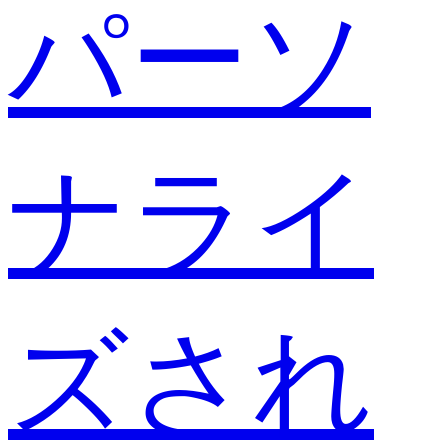
パーソ
ナライ
ズされ