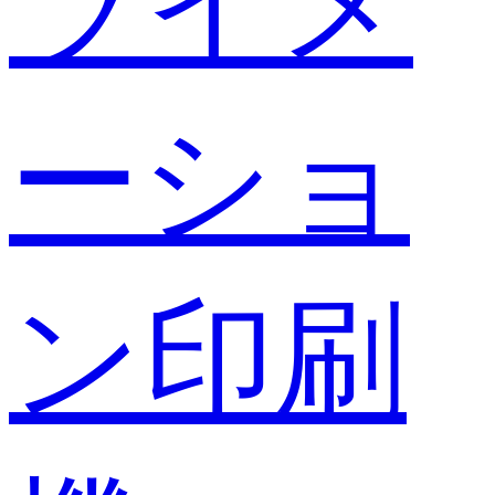
ライメ
ーショ
ン印刷