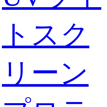
トスク
リーン