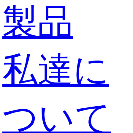
製品
私達に
ついて