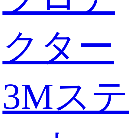
クター
3Mステ