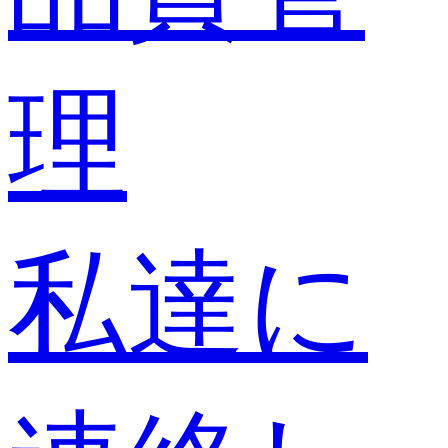
理
私達に