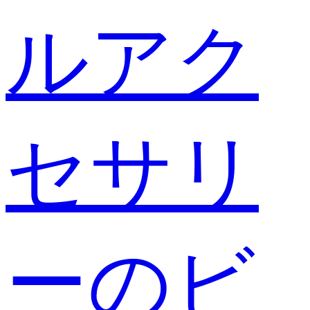
ルアク
セサリ
ーのビ