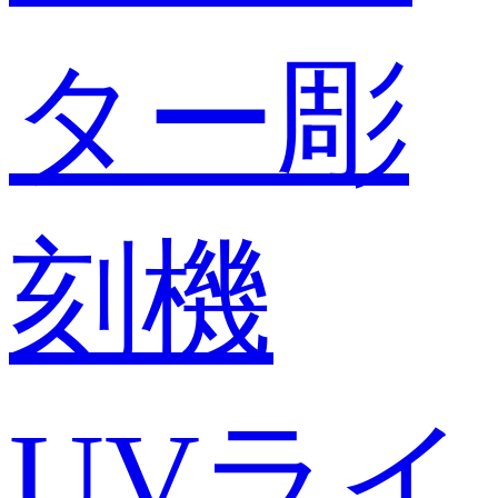
ター彫
刻機
UVライ