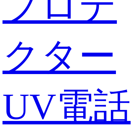
プロテ
クター
UV電話