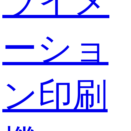
ライメ
ーショ
ン印刷