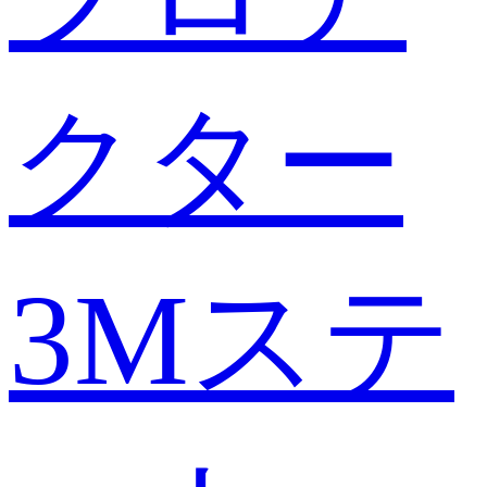
クター
3Mステ