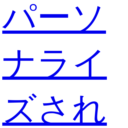
パーソ
ナライ
ズされ