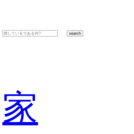
search
家