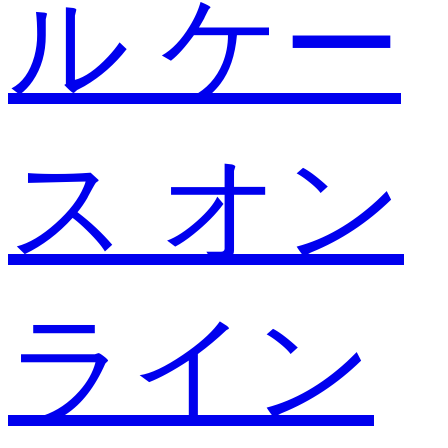
ル ケー
ス オン
ライン