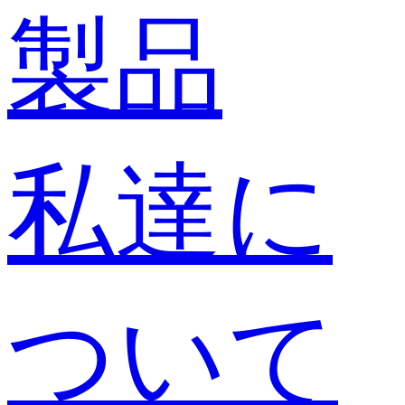
製品
私達に
ついて