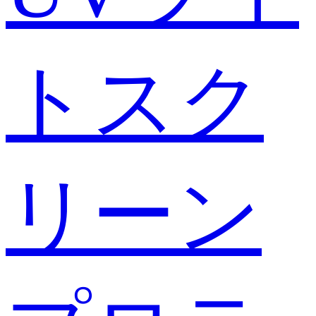
トスク
リーン