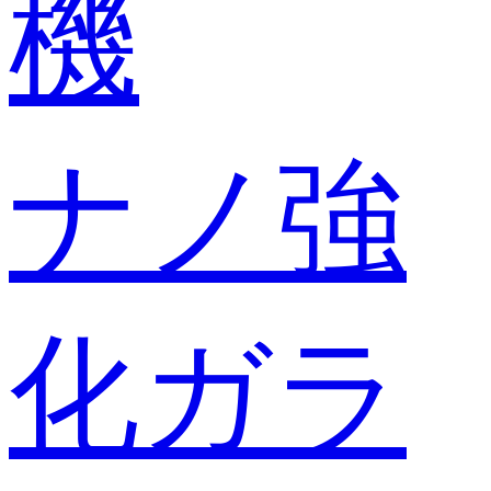
機
ナノ強
化ガラ