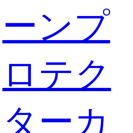
ーンプ
ロテク
ターカ