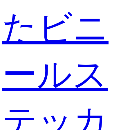
たビニ
ールス
テッカ