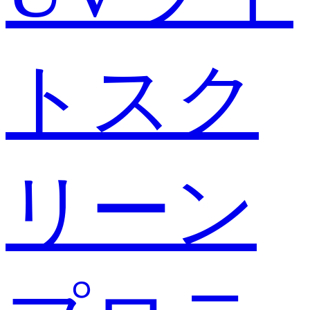
トスク
リーン