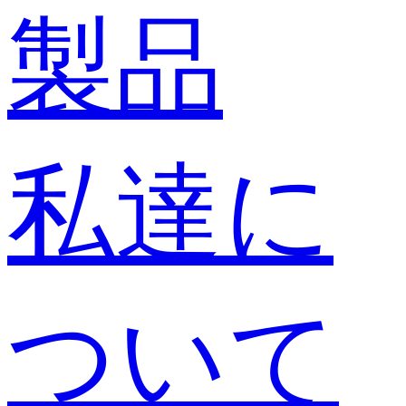
製品
私達に
ついて