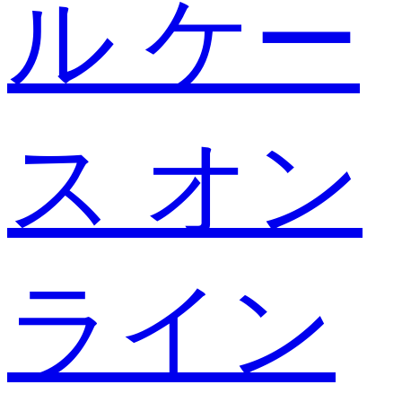
ル ケー
ス オン
ライン