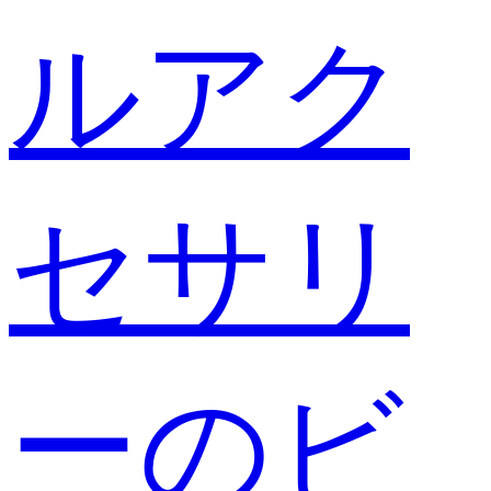
ルアク
セサリ
ーのビ