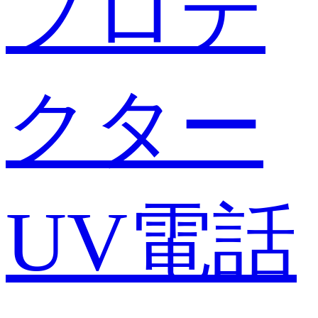
プロテ
クター
UV電話