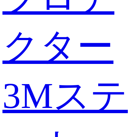
クター
3Mステ