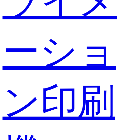
ライメ
ーショ
ン印刷