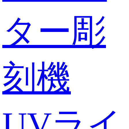
ター彫
刻機
UVライ