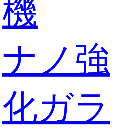
機
ナノ強
化ガラ