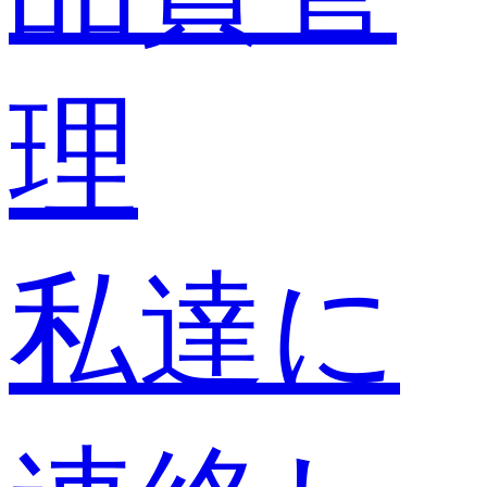
理
私達に