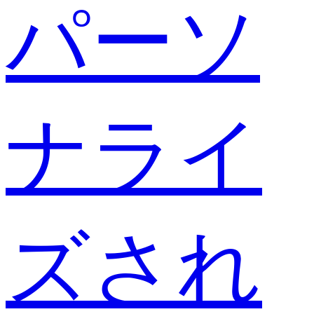
パーソ
ナライ
ズされ