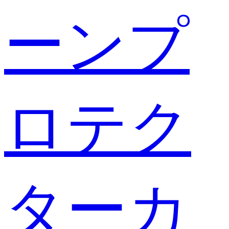
ーンプ
ロテク
ターカ