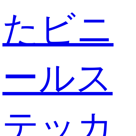
たビニ
ールス
テッカ