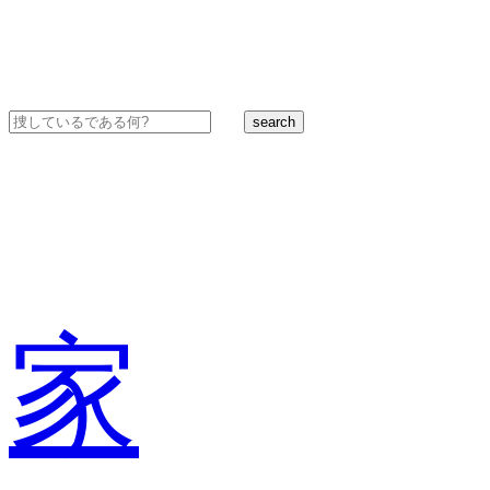
search
家