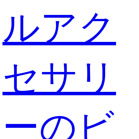
ルアク
セサリ
ーのビ