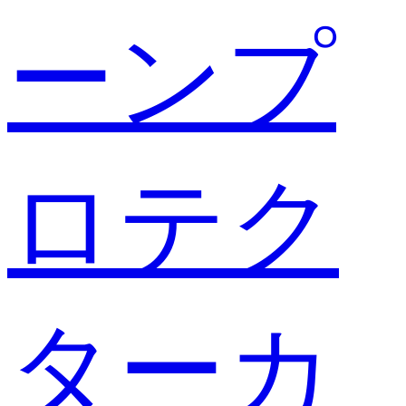
ーンプ
ロテク
ターカ