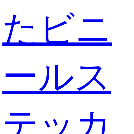
たビニ
ールス
テッカ