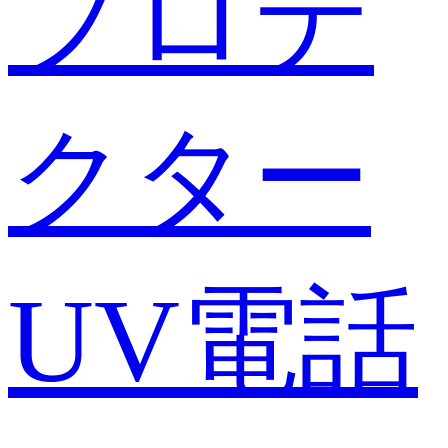
プロテ
クター
UV電話