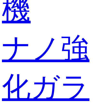
機
ナノ強
化ガラ