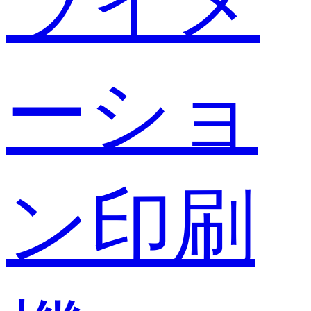
ライメ
ーショ
ン印刷