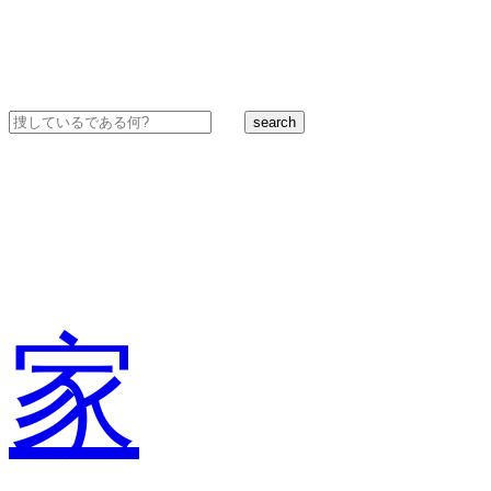
search
家