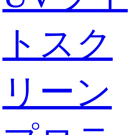
トスク
リーン