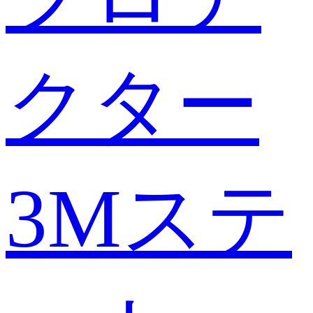
クター
3Mステ