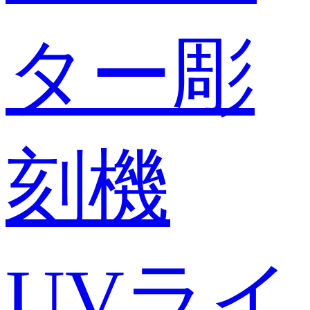
ター彫
刻機
UVライ