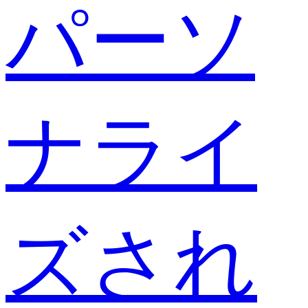
パーソ
ナライ
ズされ