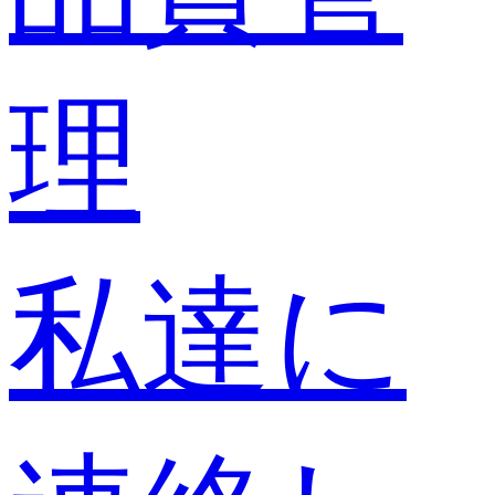
理
私達に