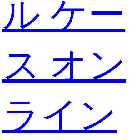
ル ケー
ス オン
ライン