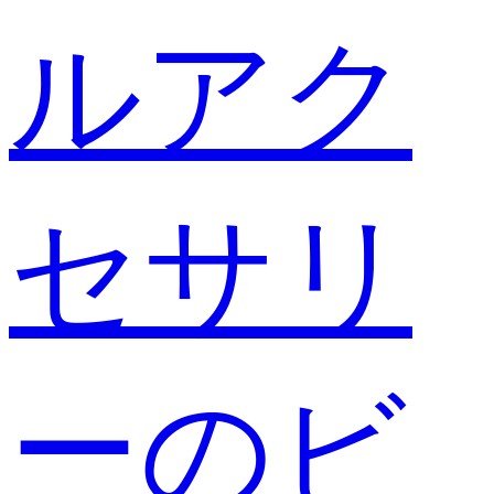
ルアク
セサリ
ーのビ