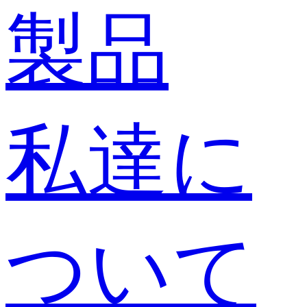
製品
私達に
ついて