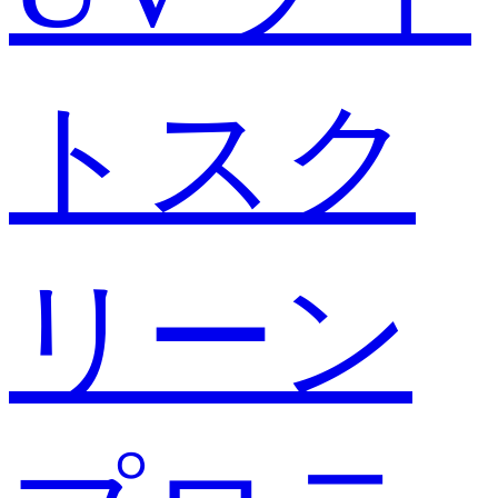
トスク
リーン