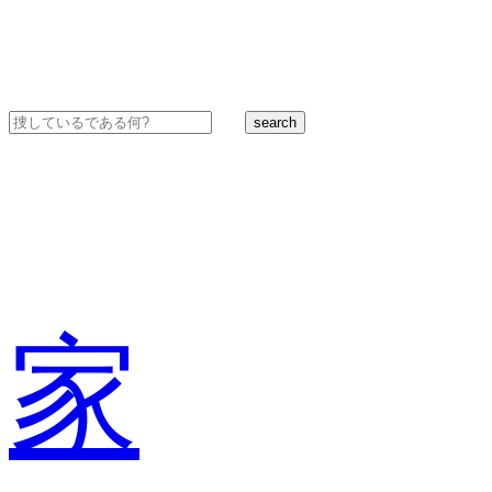
search
家