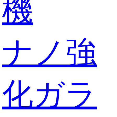
機
ナノ強
化ガラ