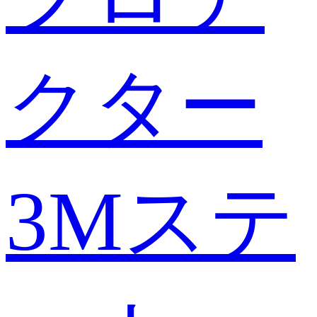
クター
3Mステ