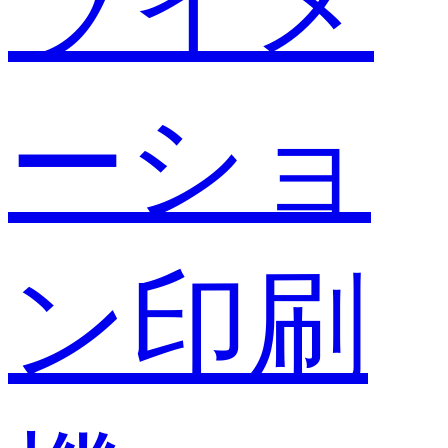
ライメ
ーショ
ン印刷