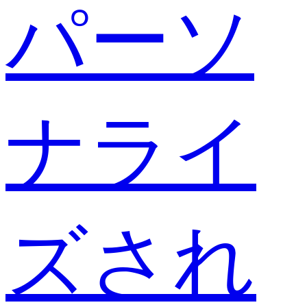
パーソ
ナライ
ズされ