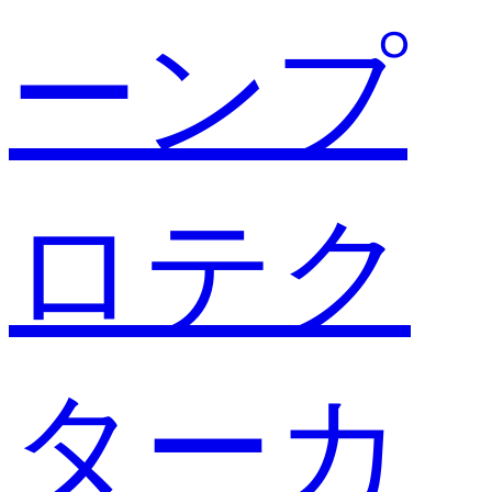
ーンプ
ロテク
ターカ