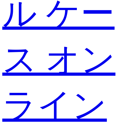
ル ケー
ス オン
ライン