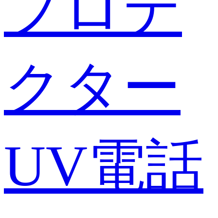
プロテ
クター
UV電話