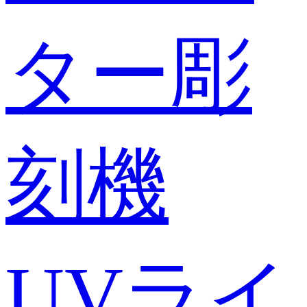
ター彫
刻機
UVライ