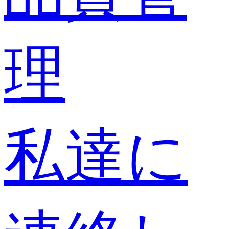
理
私達に