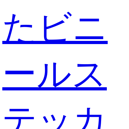
たビニ
ールス
テッカ