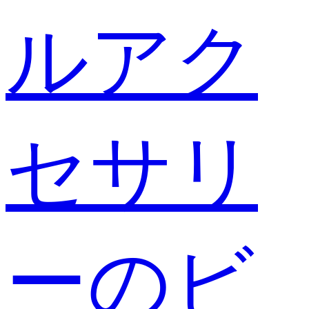
ルアク
セサリ
ーのビ