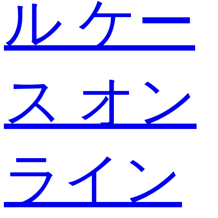
ル ケー
ス オン
ライン