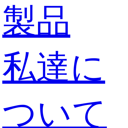
製品
私達に
ついて