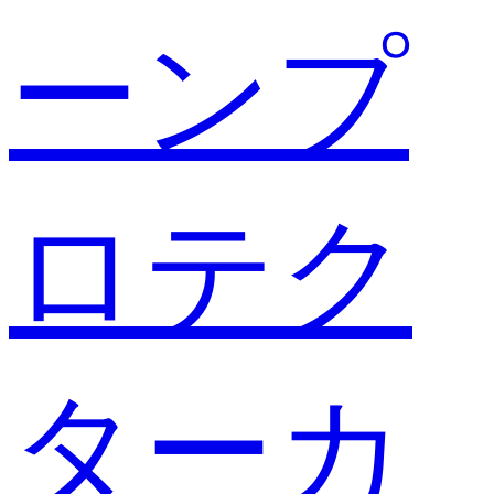
ーンプ
ロテク
ターカ