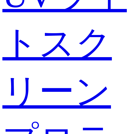
トスク
リーン