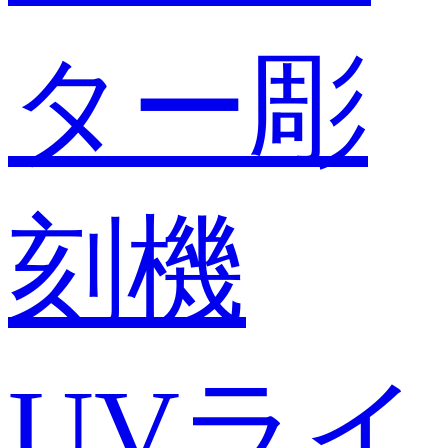
ター彫
刻機
UVライ