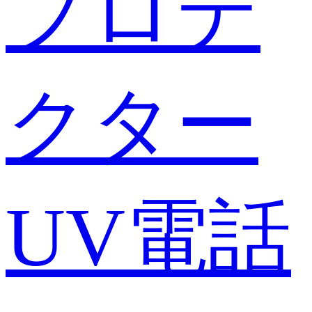
プロテ
クター
UV電話