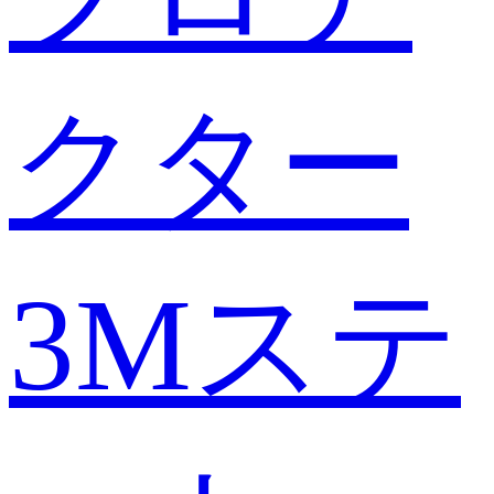
クター
3Mステ