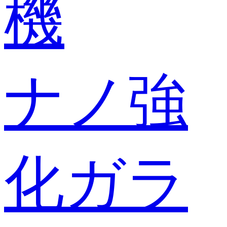
機
ナノ強
化ガラ