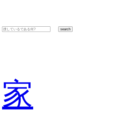
search
家