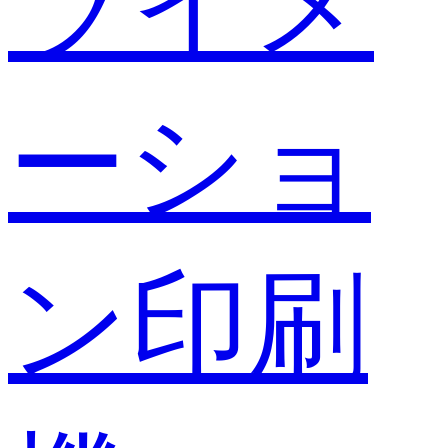
ライメ
ーショ
ン印刷