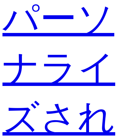
パーソ
ナライ
ズされ