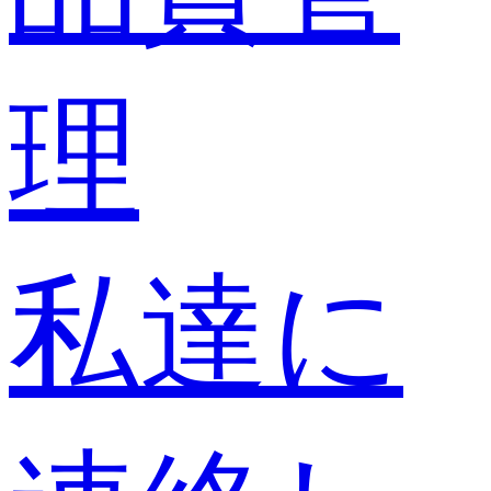
理
私達に