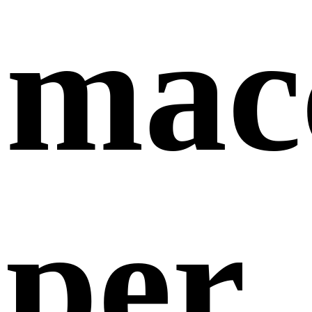
mac
per