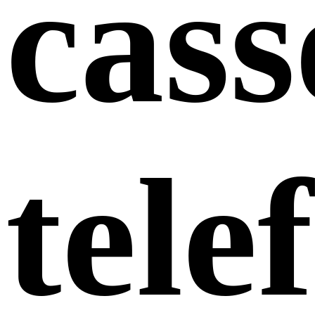
cass
tele