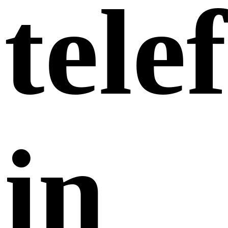
tele
in