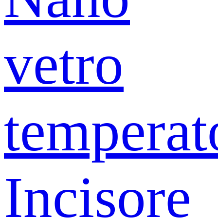
vetro
temperat
Incisore