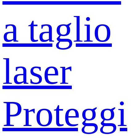
a taglio
laser
Proteggi