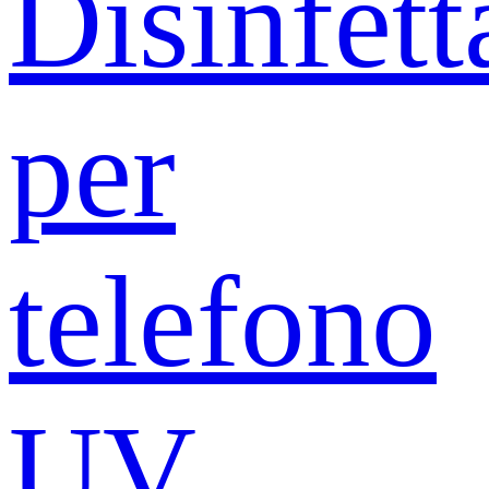
Disinfett
per
telefono
UV