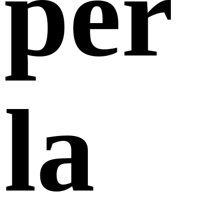
per
la