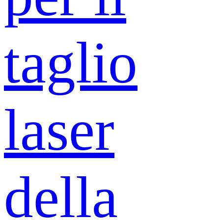
taglio
laser
della