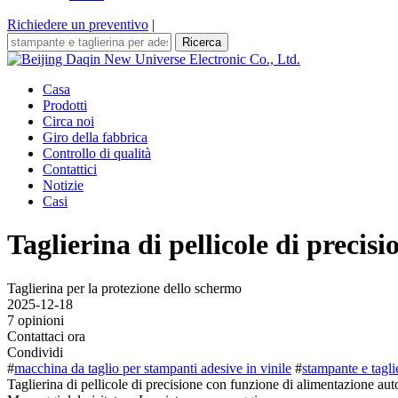
Richiedere un preventivo
|
Ricerca
Casa
Prodotti
Circa noi
Giro della fabbrica
Controllo di qualità
Contattici
Notizie
Casi
Taglierina di pellicole di preci
Taglierina per la protezione dello schermo
2025-12-18
7 opinioni
Contattaci ora
Condividi
#
macchina da taglio per stampanti adesive in vinile
#
stampante e tagli
Taglierina di pellicole di precisione con funzione di alimentazione auto