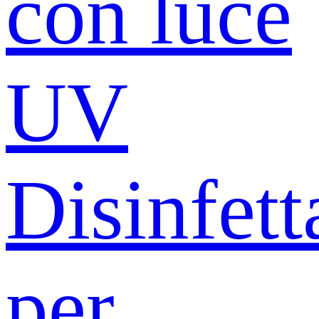
con luce
UV
Disinfett
per