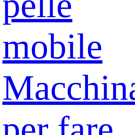
pelle
mobile
Macchin
per fare