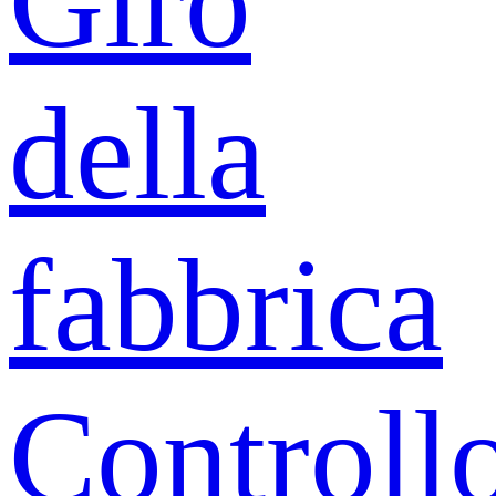
Giro
della
fabbrica
Controll