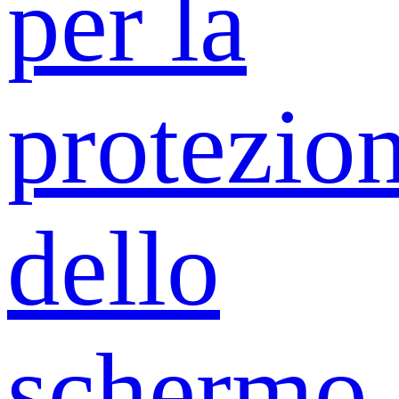
per la
protezio
dello
schermo