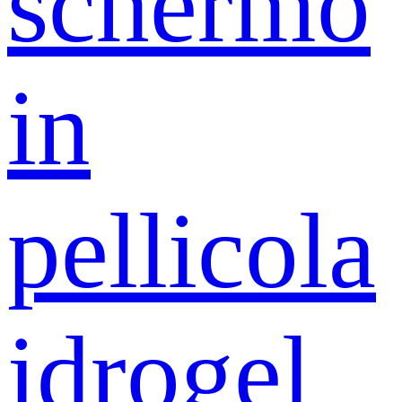
schermo
in
pellicola
idrogel