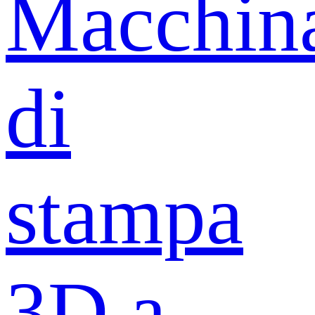
Macchin
di
stampa
3D a