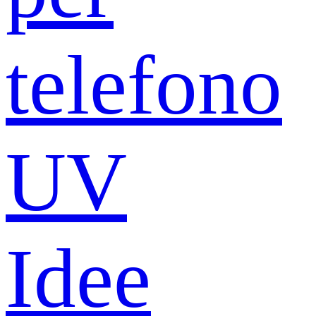
telefono
UV
Idee