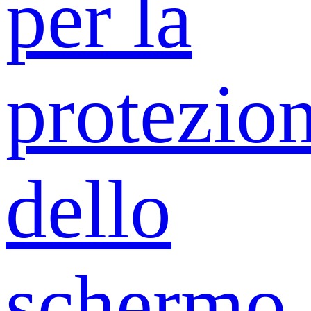
per la
protezio
dello
schermo