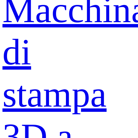
Macchin
di
stampa
3D a