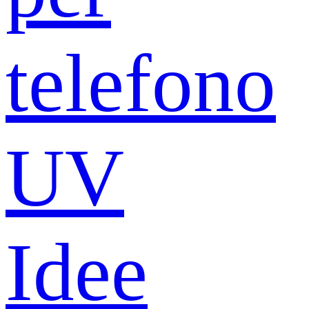
telefono
UV
Idee