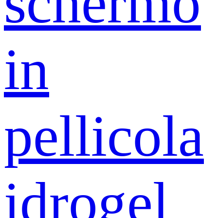
schermo
in
pellicola
idrogel