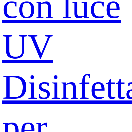
con luce
UV
Disinfett
per