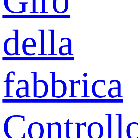
Giro
della
fabbrica
Controll