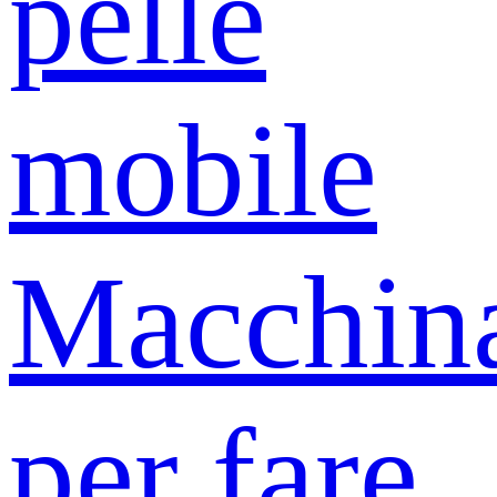
pelle
mobile
Macchin
per fare