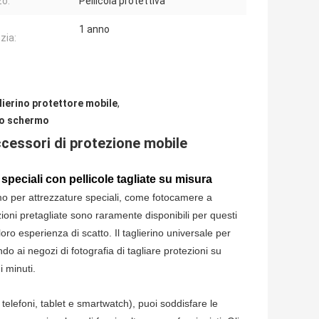
zo:
Pellicola protettiva
1 anno
zia:
lierino protettore mobile
,
llo schermo
accessori di protezione mobile
speciali con pellicole tagliate su misura
rmo per attrezzature speciali, come fotocamere a
oni pretagliate sono raramente disponibili per questi
loro esperienza di scatto. Il taglierino universale per
 ai negozi di fotografia di tagliare protezioni su
 minuti.
 telefoni, tablet e smartwatch), puoi soddisfare le