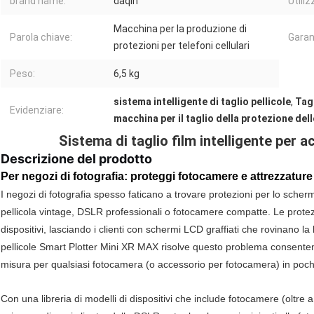
brand name:
daqin
Utiliz
Macchina per la produzione di
Parola chiave:
Garan
protezioni per telefoni cellulari
Peso:
6,5 kg
sistema intelligente di taglio pellicole
,
Tag
Evidenziare:
macchina per il taglio della protezione de
Sistema di taglio film intelligente per 
Descrizione del prodotto
Per negozi di fotografia: proteggi fotocamere e attrezzature 
I negozi di fotografia spesso faticano a trovare protezioni per lo sche
pellicola vintage, DSLR professionali o fotocamere compatte. Le protezi
dispositivi, lasciando i clienti con schermi LCD graffiati che rovinano la 
pellicole Smart Plotter Mini XR MAX risolve questo problema consentendo
misura per qualsiasi fotocamera (o accessorio per fotocamera) in pochi
Con una libreria di modelli di dispositivi che include fotocamere (oltre a