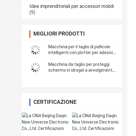
Idee imprenditoriali per accessori mobili
(9)
MIGLIORI PRODOTTI
Macchina per il taglio di pellicole
intelligenti con plotter per adesivi
in ​​vinile completamente
automatico con WiFi Bluetooth
Macchina da taglio per proteggi
schermo in idrogel a avvolgimento
completo per decalcomanie in
vinile 3M
CERTIFICAZIONE