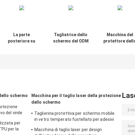
La parte
Tagliatrice dello
Macchina del
posteriore su
schermo del ODM
protettore dell
ordinazione pela
dell'OEM di Idskin
schermo
la taglierina del
per l'orologio
dell'idrogel di T
protettore dello
in film dell'idrog
schermo per il
dell'orologio ult
film dell'idrogel
49mm di Apple
dell'orologio ultra
38mm di Apple
Las
 dello schermo
Macchina per il taglio laser della protezione
dello schermo
protezione
o del vinile
Taglierina protettiva per schermo mobile
in vetro temperato fustellato per adesivi
lizzata per
protettivi 9HD
TPU per la
Macchina di taglio laser per design