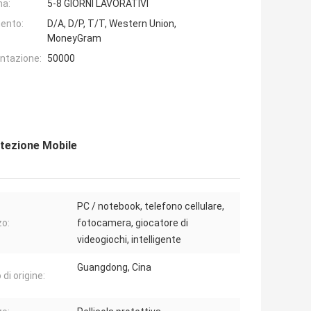
na:
5-8 GIORNI LAVORATIVI
ento:
D/A, D/P, T/T, Western Union,
MoneyGram
entazione:
50000
otezione Mobile
PC / notebook, telefono cellulare,
zo:
fotocamera, giocatore di
videogiochi, intelligente
Guangdong, Cina
di origine: