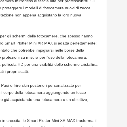
ocamera mirrorless di fascia alta per professionisti. Gli
o proteggere i modelli di fotocamere nuovi di zecca
protezione non appena acquistano la loro nuova
e per gli schermi delle fotocamere, che spesso hanno
dallo Smart Plotter Mini XR MAX si adatta perfettamente:
ntato che potrebbe impigliarsi nelle borse della
re protezioni su misura per l'uso della fotocamera:
 pellicola HD per una visibilità dello schermo cristallina
i i propri scatti.
. Puoi offrire skin posteriori personalizzate per
o il corpo della fotocamera aggiungendo un tocco
nno già acquistando una fotocamera o un obiettivo,
e in crescita, lo Smart Plotter Mini XR MAX trasforma il