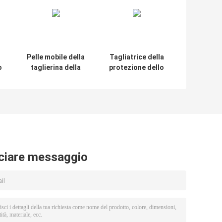
Pelle mobile della
Tagliatrice della
o
taglierina della
protezione dello
protezione dello
schermo della
pu
schermo del vinile
pellicola del
el
di 18CM che fa
telefono senza
ra
servizio della
fili di Daqin su
macchina
misura
ciare messaggio