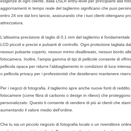
esigenze di ogni cliente, dalla DSLR entry-level per principianti alla fot
aggiornamenti in tempo reale del taglierino significano che puoi persin
entro 24 ore dal loro lancio, assicurando che i tuoi clienti ottengano 
attrezzatura.
L'altissima precisione di taglio di 0,1 mm del taglierino è fondamental
LCD piccoli e precisi e pulsanti di controllo. Ogni protezione tagliata 
nessun pulsante coperto, nessun mirino disallineato, nessun bordo alle
fotocamera. Inoltre, l'ampia gamma di tipi di pellicole consente di offri
pellicola opaca per ridurre l'abbagliamento in condizioni di luce intensa,
o pellicola privacy per i professionisti che desiderano mantenere riservat
Per i negozi di fotografia, il taglierino apre anche nuove fonti di reddito
fotocamere (come fibra di carbonio o design in rilievo) che proteggon
personalizzato. Questo ti consente di vendere di più ai clienti che sta
aumentando il valore medio dell'ordine.
Che tu sia un piccolo negozio di fotografia locale o un rivenditore onlin