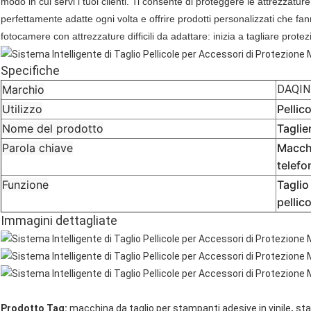
modo in cui servi i tuoi clienti. Ti consente di proteggere le attrezzature
perfettamente adatte ogni volta e offrire prodotti personalizzati che fanno
fotocamere con attrezzature difficili da adattare: inizia a tagliare prote
Specifiche
Marchio
DAQIN
Utilizzo
Pellic
Nome del prodotto
Taglie
Parola chiave
Macchi
telefon
Funzione
Taglio 
pellico
Immagini dettagliate
,
Prodotto Tag:
macchina da taglio per stampanti adesive in vinile
sta