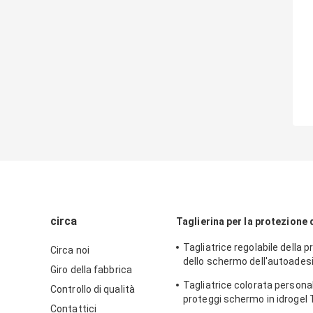
circa
Taglierina per la protezione
Tagliatrice regolabile della 
Circa noi
dello schermo dell'autoadesiv
Giro della fabbrica
di segretezza per IPhone
Tagliatrice colorata persona
Controllo di qualità
proteggi schermo in idrogel 
Contattici