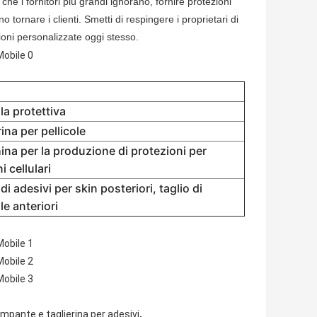
 che i fornitori più grandi ignorano, fornire protezioni
 tornare i clienti. Smetti di respingere i proprietari di
zioni personalizzate oggi stesso.
ola protettiva
rina per pellicole
na per la produzione di protezioni per
i cellulari
di adesivi per skin posteriori, taglio di
le anteriori
,
mpante e taglierina per adesivi