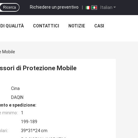
Richiedere un preventivo
|
Italian
Ricerca
DI QUALITÀ
CONTATTICI
NOTIZIE
CASI
e Mobile
essori di Protezione Mobile
Cina
DAQIN
nto e spedizione:
e minimo:
1
199-189
lari:
39*31*24 cm