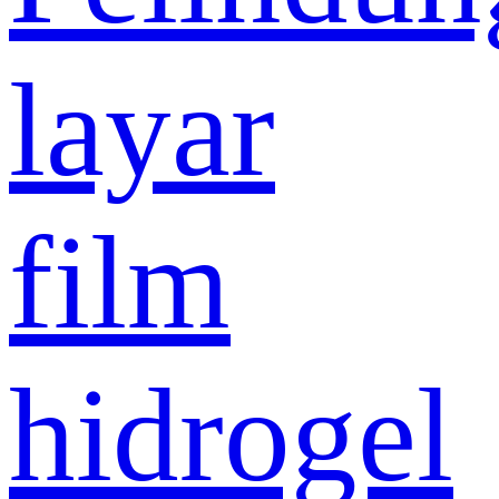
layar
film
hidrogel