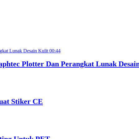
00:44
phtec Plotter Dan Perangkat Lunak Desain
uat Stiker CE
ting Untuk PET