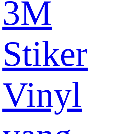
3M
Stiker
Vinyl