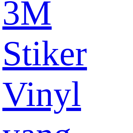
3M
Stiker
Vinyl