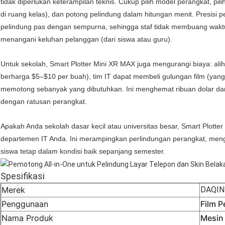
tidak diperlukan keterampilan teknis. Cukup pilih model perangkat, pilih
di ruang kelas), dan potong pelindung dalam hitungan menit. Presi
pelindung pas dengan sempurna, sehingga staf tidak membuang waktu
menangani keluhan pelanggan (dari siswa atau guru).
Untuk sekolah, Smart Plotter Mini XR MAX juga mengurangi biaya: ali
berharga $5–$10 per buah), tim IT dapat membeli gulungan film (yan
memotong sebanyak yang dibutuhkan. Ini menghemat ribuan dolar dari
dengan ratusan perangkat.
Apakah Anda sekolah dasar kecil atau universitas besar, Smart Plott
departemen IT Anda. Ini merampingkan perlindungan perangkat, men
siswa tetap dalam kondisi baik sepanjang semester.
Spesifikasi
Merek
DAQIN
Penggunaan
Film P
Nama Produk
Mesin