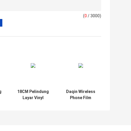
(
0
/ 3000)
g
18CM Pelindung
Daqin Wireless
Layar Vinyl
Phone Film
Pemotong Ponsel
Pelindung Layar
Layanan Mesin
Mesin Pemotong
Pembuat Kulit
Disesuaikan