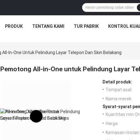
PRODUK
TENTANG KAMI
TUR PABRIK
KONTROL KUAL
All-In-One Untuk Pelindung Layar Telepon Dan Skin Belakang
Pemotong All-in-One untuk Pelindung Layar Te
Detail produk:
Tempat asal:
Nama merek:
Syarat-syarat pe
Kuantitas min Or
Harga:
Kemasan rincian: