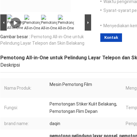
Waktu pengirima
Syarat-syarat p
Menyediakan ke
Gambar besar :
Pemotong All-in-One untuk
Kontak
Pelindung Layar Telepon dan Skin Belakang
Pemotong All-in-One untuk Pelindung Layar Telepon dan Sk
Deskripsi
Mesin Pemotong Film
Nama Produk:
Meng
Pemotongan Stiker Kulit Belakang,
Fungsi:
Tempa
Pemotongan Flim Depan
brand name:
daqin
Peng
pemotong pelindung layar ponsel
,
pemotong