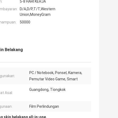
n:
5-8 HARI KERJA
embayaran:
D/A,D/P,T/T,Western
Union,MoneyGram
mampuan:
50000
in Belakang
PC / Notebook, Ponsel, Kamera,
gunakan:
Pemutar Video Game, Smart
Guangdong, Tiongkok
t Asal:
gunaan:
Film Perlindungan
 skin belakang all-in-one
,