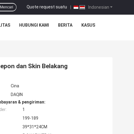
Quote request suatu
|
Indonesian
Mencari
ITAS
HUBUNGI KAMI
BERITA
KASUS
lepon dan Skin Belakang
Cina
DAQIN
mbayaran & pengiriman:
der:
1
199-189
39*31*24CM