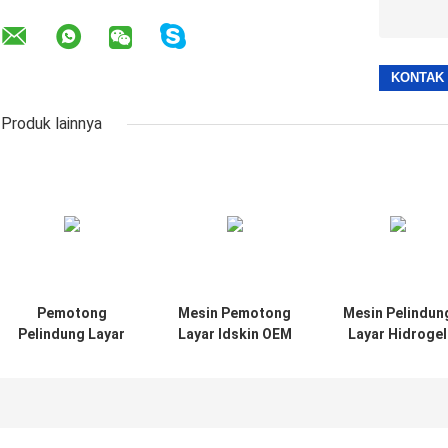
Produk lainnya
Pemotong
Mesin Pemotong
Mesin Pelindun
Pelindung Layar
Layar Idskin OEM
Layar Hidrogel
Kulit Belakang
ODM Untuk
Tpu Di Film
Kustom Untuk
Menonton
Hidrogel Apple
Film Hidrogel
Watch Ultra
Apple Watch Ultra
49mm
38mm