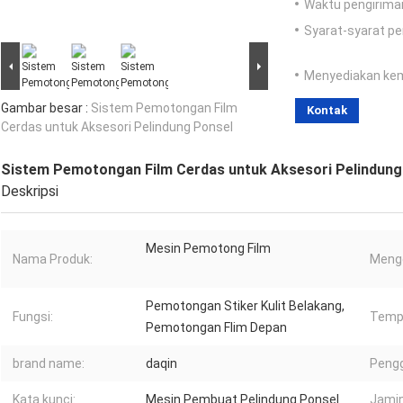
Waktu pengirima
Syarat-syarat p
Menyediakan ke
Gambar besar :
Sistem Pemotongan Film
Kontak
Cerdas untuk Aksesori Pelindung Ponsel
Sistem Pemotongan Film Cerdas untuk Aksesori Pelindung
Deskripsi
Mesin Pemotong Film
Nama Produk:
Meng
Pemotongan Stiker Kulit Belakang,
Fungsi:
Tempa
Pemotongan Flim Depan
brand name:
daqin
Peng
Kata kunci:
Mesin Pembuat Pelindung Ponsel
Jamin