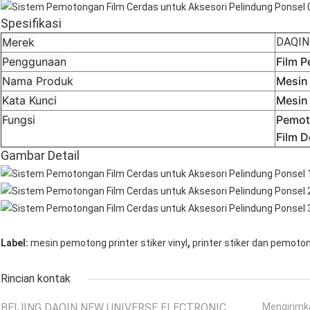
Spesifikasi
Merek
DAQIN
Penggunaan
Film P
Nama Produk
Mesin
Kata Kunci
Mesin
Fungsi
Pemot
Film 
Gambar Detail
,
Label:
mesin pemotong printer stiker vinyl
printer stiker dan pemoto
Rincian kontak
BEIJING DAQIN NEW UNIVERSE ELECTRONIC
Mengirimk