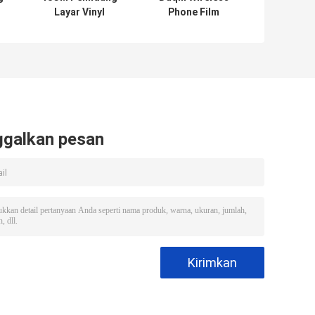
Layar Vinyl
Phone Film
Pemotong Ponsel
Pelindung Layar
Layanan Mesin
Mesin Pemotong
Pembuat Kulit
Disesuaikan
ggalkan pesan