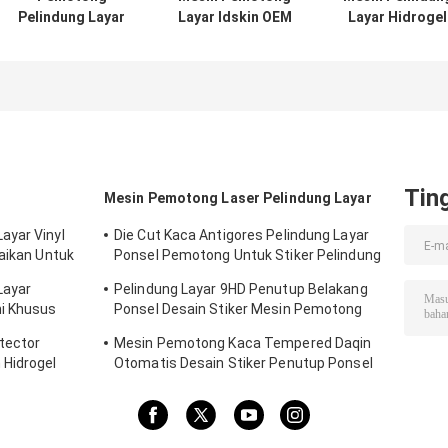
Pelindung Layar
Layar Idskin OEM
Layar Hidrogel
Kulit Belakang
ODM Untuk
Tpu Di Film
Kustom Untuk
Menonton
Hidrogel Apple
Film Hidrogel
Watch Ultra
Apple Watch Ultra
49mm
38mm
Tin
Mesin Pemotong Laser Pelindung Layar
ayar Vinyl
Die Cut Kaca Antigores Pelindung Layar
uaikan Untuk
Ponsel Pemotong Untuk Stiker Pelindung
9HD
Layar
Pelindung Layar 9HD Penutup Belakang
i Khusus
Ponsel Desain Stiker Mesin Pemotong
Laser
tector
Mesin Pemotong Kaca Tempered Daqin
 Hidrogel
Otomatis Desain Stiker Penutup Ponsel
30KG