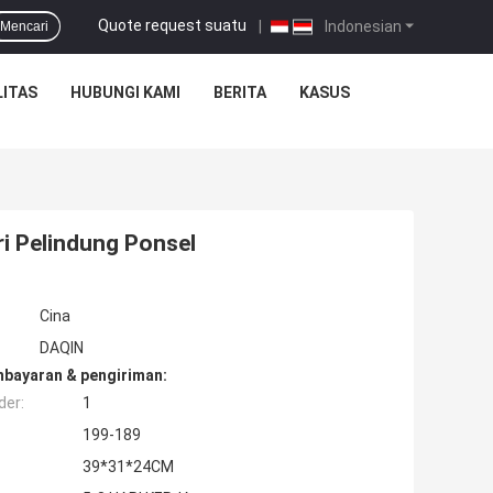
Quote request suatu
|
Indonesian
Mencari
ITAS
HUBUNGI KAMI
BERITA
KASUS
i Pelindung Ponsel
Cina
DAQIN
mbayaran & pengiriman:
der:
1
199-189
39*31*24CM