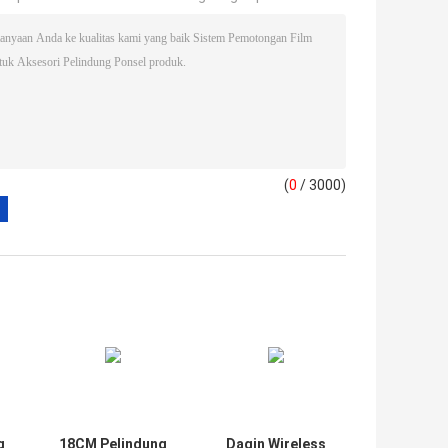
(
0
/ 3000)
g
18CM Pelindung
Daqin Wireless