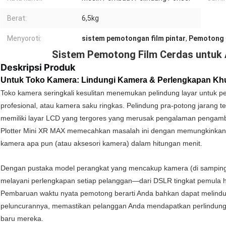
Berat:
6,5kg
Menyoroti:
sistem pemotongan film pintar
,
Pemotong p
Sistem Pemotong Film Cerdas untuk A
Deskripsi Produk
Untuk Toko Kamera: Lindungi Kamera & Perlengkapan Kh
Toko kamera seringkali kesulitan menemukan pelindung layar untuk p
profesional, atau kamera saku ringkas. Pelindung pra-potong jarang 
memiliki layar LCD yang tergores yang merusak pengalaman pengamb
Plotter Mini XR MAX memecahkan masalah ini dengan memungkinkan
kamera apa pun (atau aksesori kamera) dalam hitungan menit.
Dengan pustaka model perangkat yang mencakup kamera (di samping po
melayani perlengkapan setiap pelanggan—dari DSLR tingkat pemula hi
Pembaruan waktu nyata pemotong berarti Anda bahkan dapat melindu
peluncurannya, memastikan pelanggan Anda mendapatkan perlindung
baru mereka.