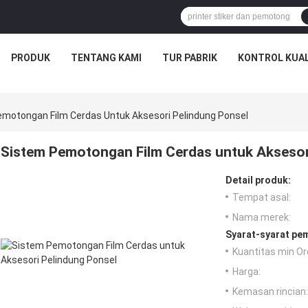
PRODUK
TENTANG KAMI
TUR PABRIK
KONTROL KUAL
motongan Film Cerdas Untuk Aksesori Pelindung Ponsel
Sistem Pemotongan Film Cerdas untuk Aksesor
Detail produk:
Tempat asal:
Nama merek:
Syarat-syarat pe
Kuantitas min Or
Harga:
Kemasan rincian: