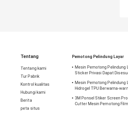
Tentang
Pemotong Pelindung Layar
Mesin Pemotong Pelindung L
Tentang kami
Sticker Privasi Dapat Dises
Tur Pabrik
IPhone
Mesin Pemotong Pelindung 
Kontrol kualitas
Hidrogel TPU Berwarna-warn
Hubungi kami
Untuk Pencetakan Stiker
3M Ponsel Stiker Screen Pro
Berita
Cutter Mesin Pemotong Film
peta situs
TPU