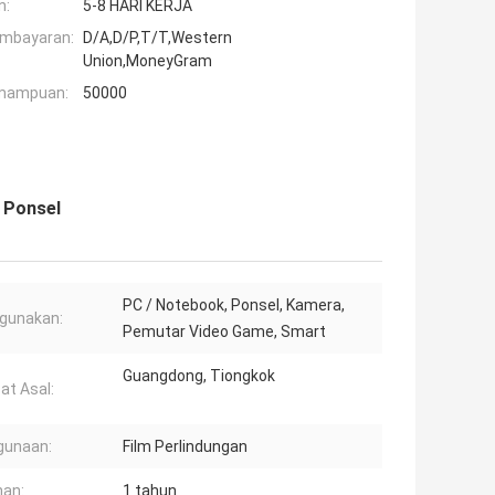
n:
5-8 HARI KERJA
embayaran:
D/A,D/P,T/T,Western
Union,MoneyGram
mampuan:
50000
 Ponsel
PC / Notebook, Ponsel, Kamera,
gunakan:
Pemutar Video Game, Smart
Guangdong, Tiongkok
t Asal:
gunaan:
Film Perlindungan
an:
1 tahun