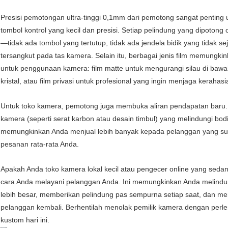
Presisi pemotongan ultra-tinggi 0,1mm dari pemotong sangat penting 
tombol kontrol yang kecil dan presisi. Setiap pelindung yang dipoto
—tidak ada tombol yang tertutup, tidak ada jendela bidik yang tidak se
tersangkut pada tas kamera. Selain itu, berbagai jenis film memung
untuk penggunaan kamera: film matte untuk mengurangi silau di bawah c
kristal, atau film privasi untuk profesional yang ingin menjaga kerahas
Untuk toko kamera, pemotong juga membuka aliran pendapatan baru.
kamera (seperti serat karbon atau desain timbul) yang melindungi bo
memungkinkan Anda menjual lebih banyak kepada pelanggan yang sud
pesanan rata-rata Anda.
Apakah Anda toko kamera lokal kecil atau pengecer online yang sed
cara Anda melayani pelanggan Anda. Ini memungkinkan Anda melindu
lebih besar, memberikan pelindung pas sempurna setiap saat, dan m
pelanggan kembali. Berhentilah menolak pemilik kamera dengan perl
kustom hari ini.