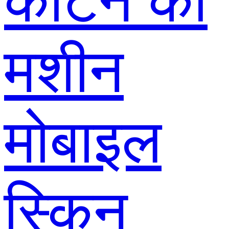
काटने की
मशीन
मोबाइल
स्किन