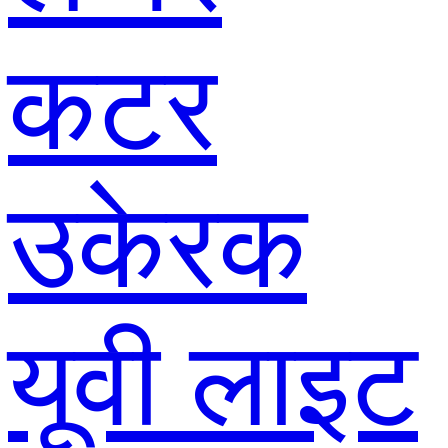
कटर
उकेरक
यूवी लाइट