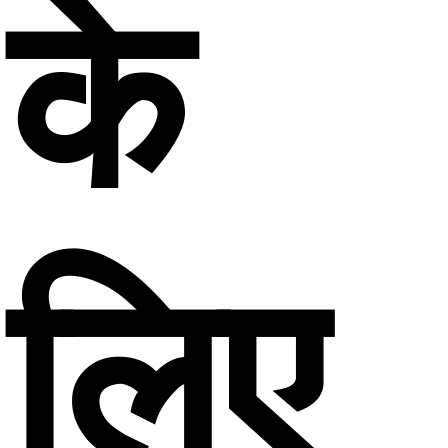
के
लिए