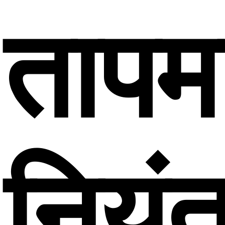
तापम
नियं