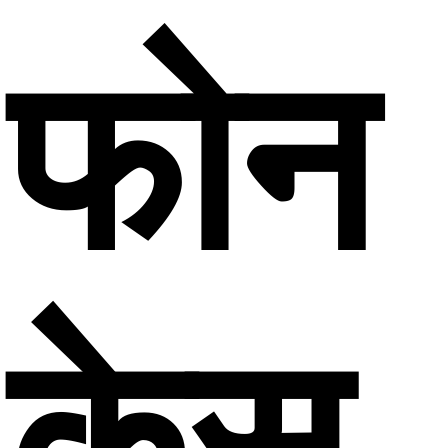
फोन
केस