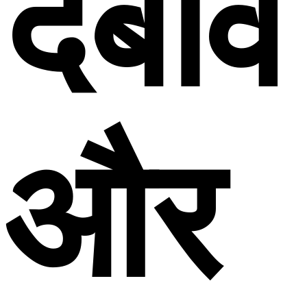
दबाव
और