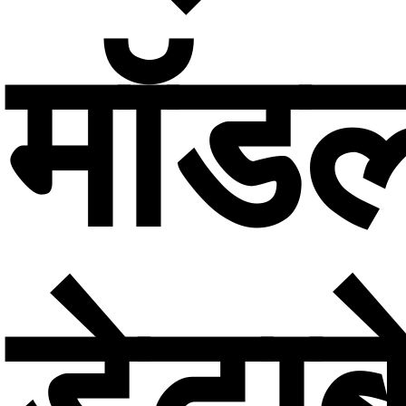
मॉड
डेटाब