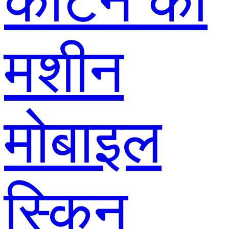
काटने की
मशीन
मोबाइल
स्किन