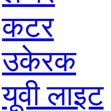
कटर
उकेरक
यूवी लाइट