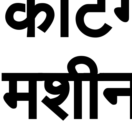
कटिं
मशी