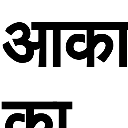
आका
का