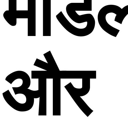
मॉड
और