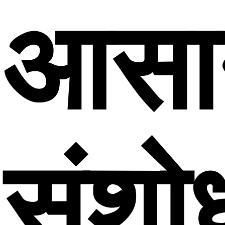
आसा
संशो