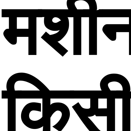
मशी
किस