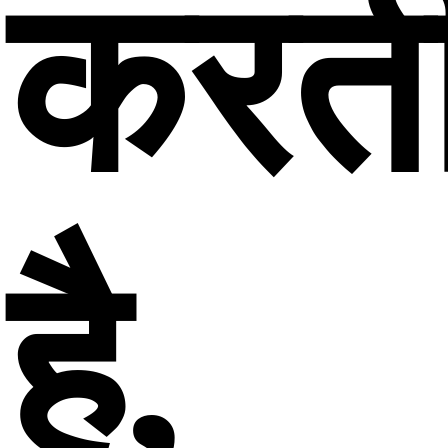
करत
है,