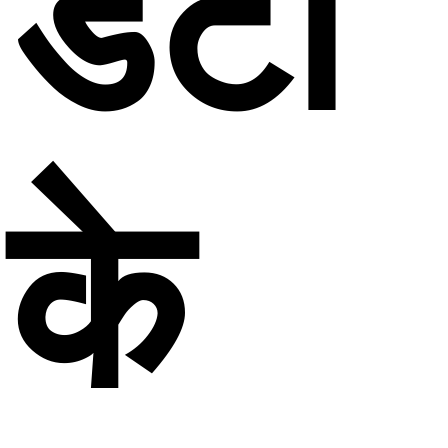
डेटा
के