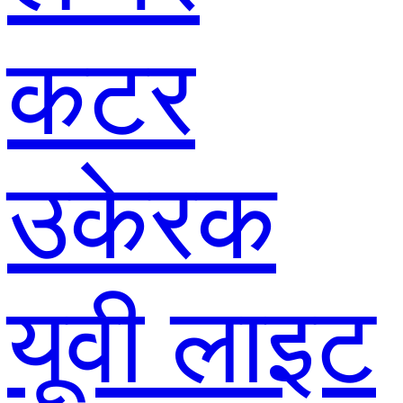
कटर
उकेरक
यूवी लाइट