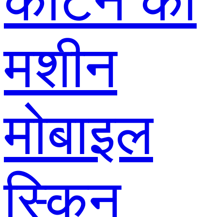
काटने की
मशीन
मोबाइल
स्किन