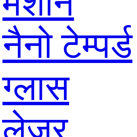
मशीन
नैनो टेम्पर्ड
ग्लास
लेजर