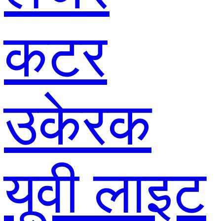
कटर
उकेरक
यूवी लाइट