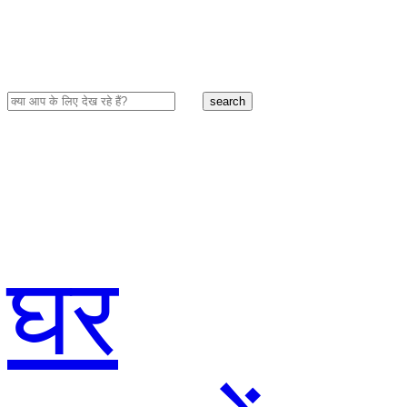
search
घर