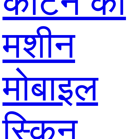
काटने की
मशीन
मोबाइल
स्किन