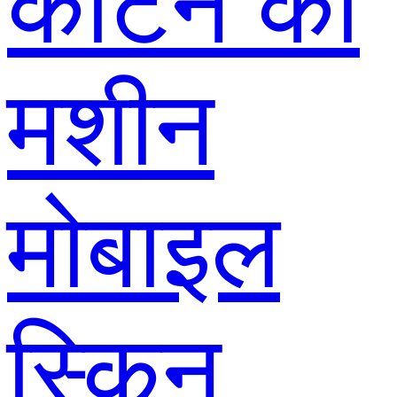
काटने की
मशीन
मोबाइल
स्किन