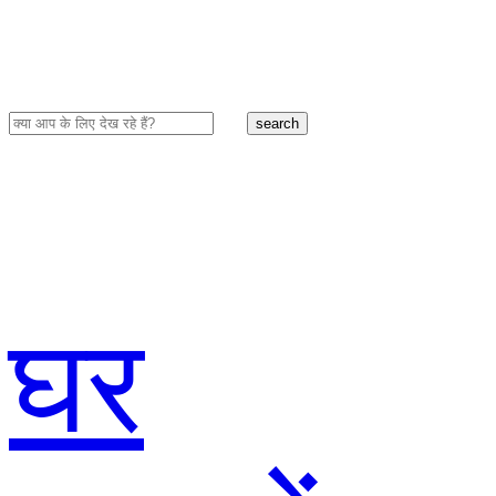
search
घर