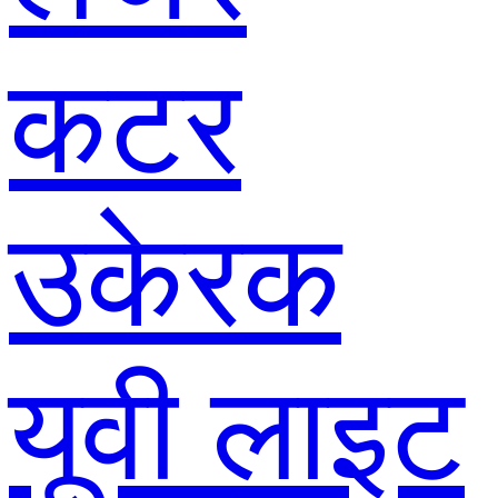
कटर
उकेरक
यूवी लाइट