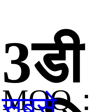
3डी
MOQ：
सबसे