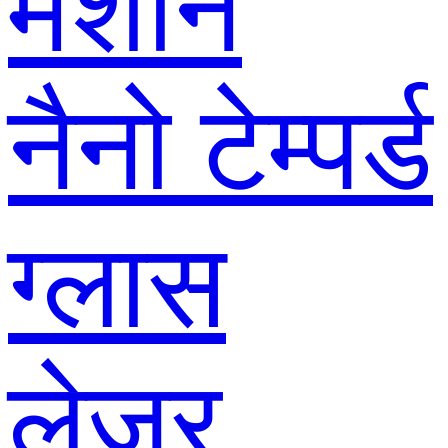
मशीन
नैनो टेम्पर्ड
ग्लास
लेजर