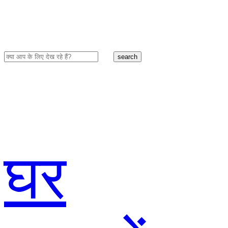
search
घर