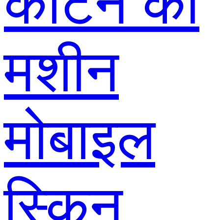
काटने की
मशीन
मोबाइल
स्किन