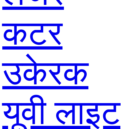
कटर
उकेरक
यूवी लाइट