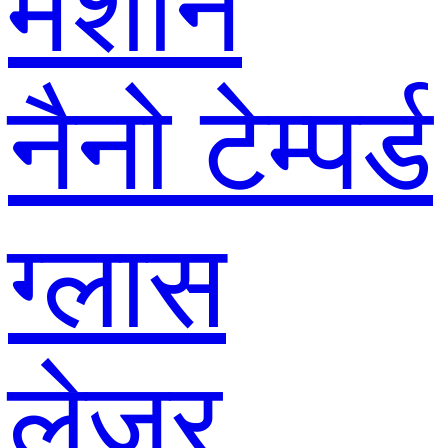
मशीन
नैनो टेम्पर्ड
ग्लास
लेजर