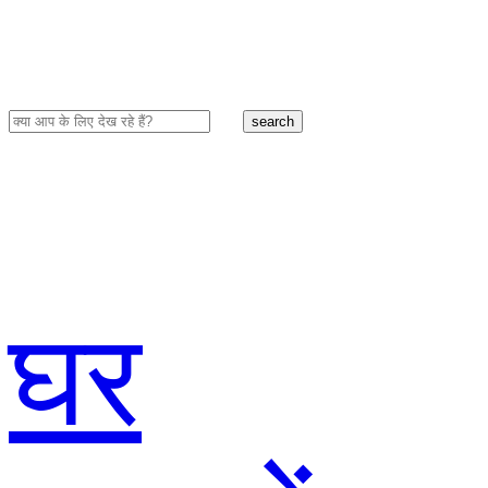
search
घर