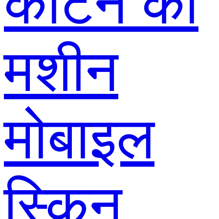
काटने की
मशीन
मोबाइल
स्किन