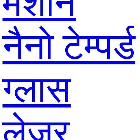
मशीन
नैनो टेम्पर्ड
ग्लास
लेजर