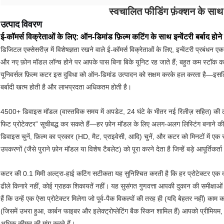
स्वचालित फीडिंग फ़ंक्शन के सा
उत्पाद विवरण
ई-कॉमर्स विक्रेताओं के लिए: ऑन-डिमांड फ़िल्म कटिंग के साथ इन्वेंटरी बर्बाद होने 
डिजिटल एक्सेसरीज़ में विशेषज्ञता रखने वाले ई-कॉमर्स विक्रेताओं के लिए, इन्वेंटरी प्रबंधन एक
और नए फ़ोन मॉडल लॉन्च होने पर आपके पास बिना बिके यूनिट रह जाते हैं; बहुत कम स्टॉक कर
यूनिवर्सल फ़िल्म कटर इस दुविधा को ऑन-डिमांड उत्पादन को सक्षम करके हल करता है—इसलि
बर्बादी खत्म होती है और लाभप्रदता अधिकतम होती है।
4500+ डिवाइस मॉडल (वास्तविक समय में अपडेट, 24 घंटे के भीतर नई रिलीज़ सहित) की ला
फिट प्रोटेक्टर” सूचीबद्ध कर सकते हैं—हर फ़ोन मॉडल के लिए अलग-अलग लिस्टिंग बनाने की 
डिवाइस चुनें, फ़िल्म का प्रकार (HD, मैट, प्राइवेसी, आदि) चुनें, और कटर को मिनटों में
उपकरणों (जैसे पुराने फ़ोन मॉडल या विशेष टैबलेट) को पूरा करने देता है जिन्हें बड़े आपूर्तिक
कटर की 0.1 मिमी अल्ट्रा-हाई कटिंग सटीकता यह सुनिश्चित करती है कि हर प्रोटेक्टर एक 
ढीले किनारे नहीं, कोई ग्राहक शिकायतें नहीं। यह सुसंगत गुणवत्ता आपकी दुकान की समीक्षाओं औ
हैं कि उन्हें एक ऐसा प्रोटेक्टर मिलेगा जो पूर्व-पैक विकल्पों की तरह ही (यदि बेहतर नहीं) काम
(जिसमें उभरा हुआ, कार्बन फाइबर और इलेक्ट्रोप्लेटिंग बैक स्किन शामिल हैं) आपको प्रीमियम, व्
अधिक कीमत की मांग करते हैं।