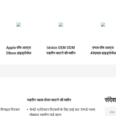
Apple वॉच अल्ट्रा
Idskin OEM ODM
एप्पल वॉच अल्ट्रा
38mm हाइड्रोजेल
स्क्रीन काटने की मशीन
49एमएम हाइड्रोजेल
फिल्म के लिए कस्टम बैक
घड़ी के लिए
फिल्म में टीपीयू
स्किन स्क्रीन प्रोटेक्टर
हाइड्रोजेल स्क्रीन
कटर
प्रोटेक्टर मशीन
संदेश
स्क्रीन रक्षक लेजर काटने की मशीन
 विनाइल स्टिकर
9HD प्रोटेक्टर स्टिकर्स के लिए डाई कट टेम्पर्ड ग्लास
मोबाइल स्क्रीन गार्ड कटर