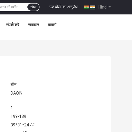
एक बोली का अनुरोध
|
Hindi
खोज
संपर्क करें
समाचार
मामलों
चीन
DAQIN
1
199-189
39*31*24 सेमी