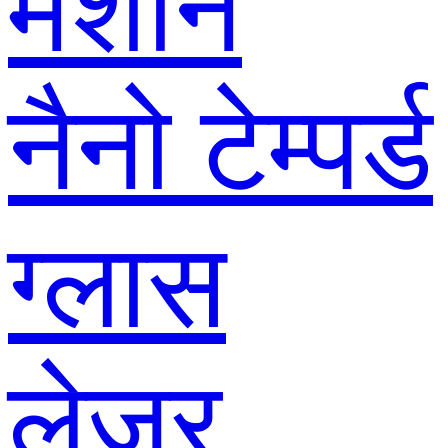
मशीन
नैनो टेम्पर्ड
ग्लास
लेजर