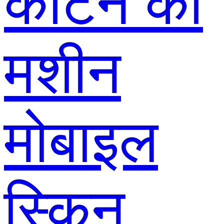
काटने की
मशीन
मोबाइल
स्किन