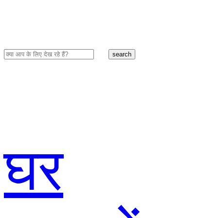
search
घर