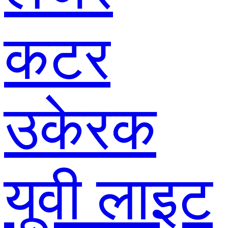
कटर
उकेरक
यूवी लाइट