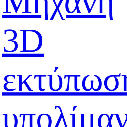
Μηχανή
3D
εκτύπωσ
υπολίμα