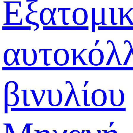
Εξατομι
αυτοκόλ
βινυλίου