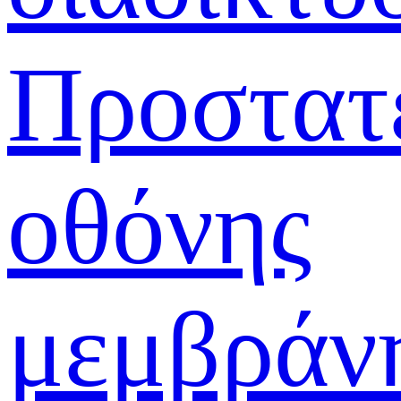
Προστατ
οθόνης
μεμβράν