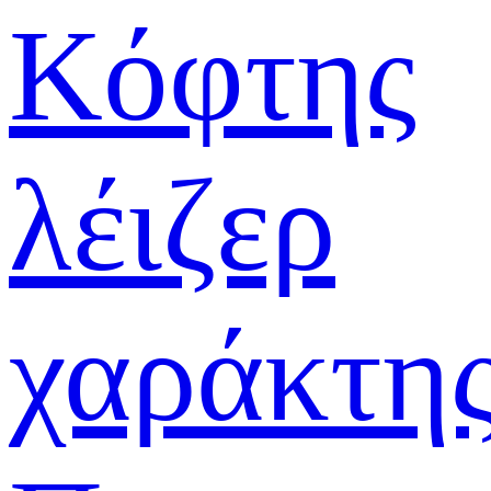
Κόφτης
λέιζερ
χαράκτη