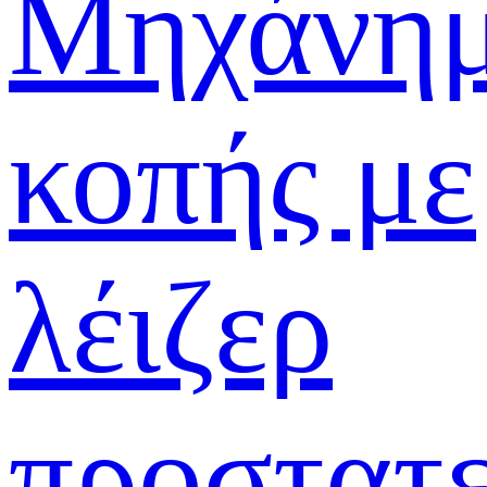
Μηχάνη
κοπής με
λέιζερ
προστατε