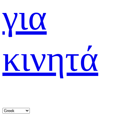
για
κινητά