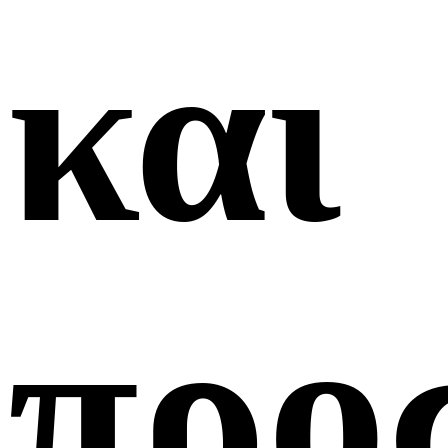
και
προ