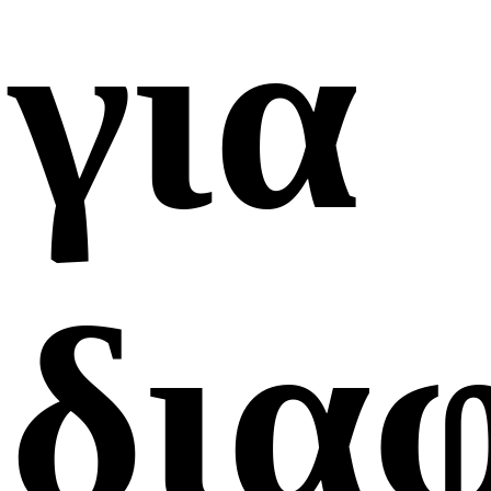
για
δια