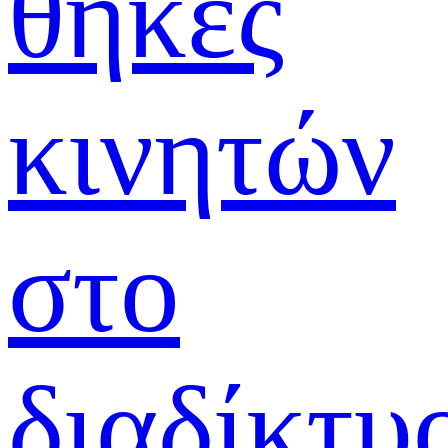
θήκες
κινητών
στο
διαδίκτυ