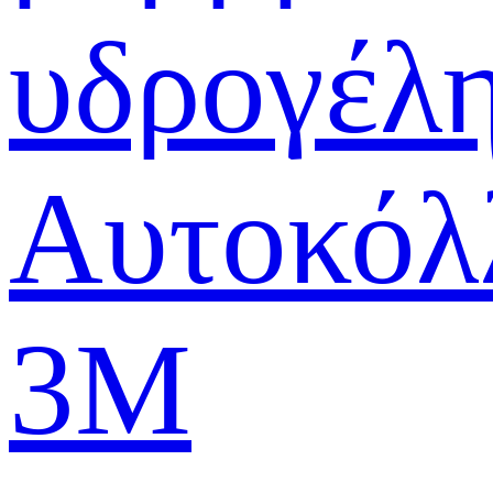
υδρογέλ
Αυτοκόλ
3M