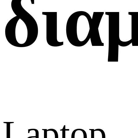
δια
Laptop