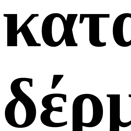
κατ
δέρ