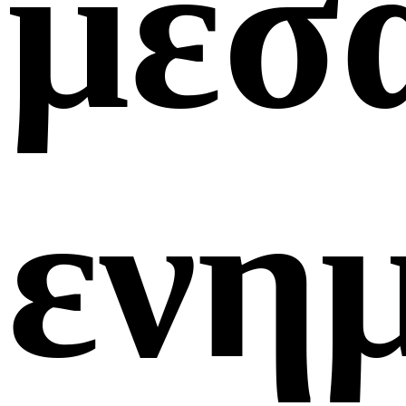
μέσ
ενη