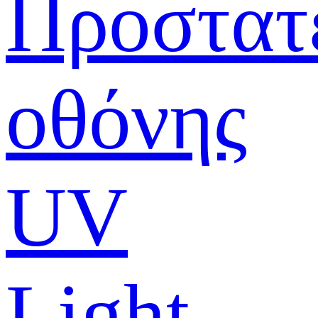
Προστατ
οθόνης
UV
Light