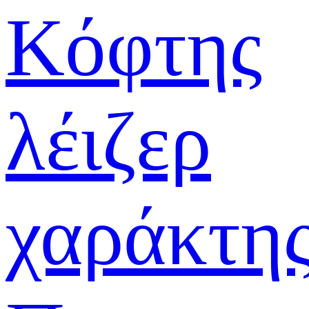
Κόφτης
λέιζερ
χαράκτη