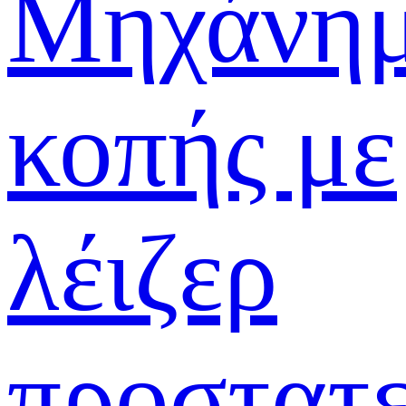
Μηχάνη
κοπής με
λέιζερ
προστατε