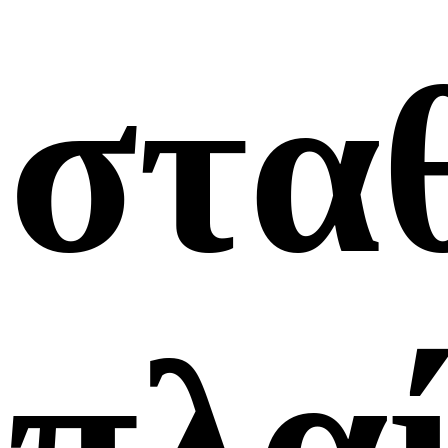
στα
πλα