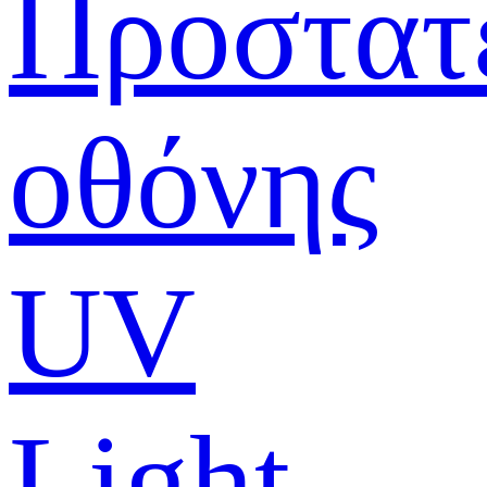
Προστατ
οθόνης
UV
Light