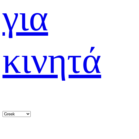
για
κινητά