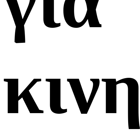
για
κιν