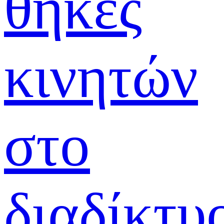
θήκες
κινητών
στο
διαδίκτυ