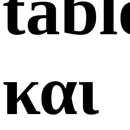
tabl
και