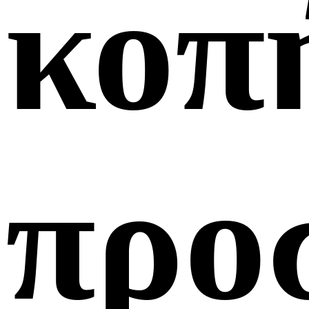
κοπ
προ