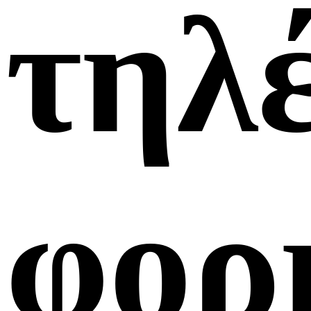
τηλ
φορ