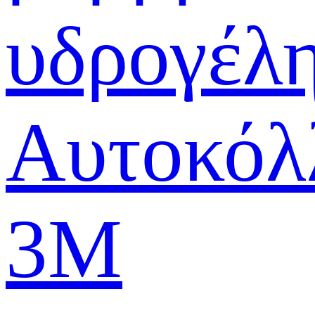
υδρογέλ
Αυτοκόλ
3M