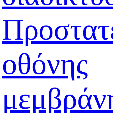
Προστατ
οθόνης
μεμβράν