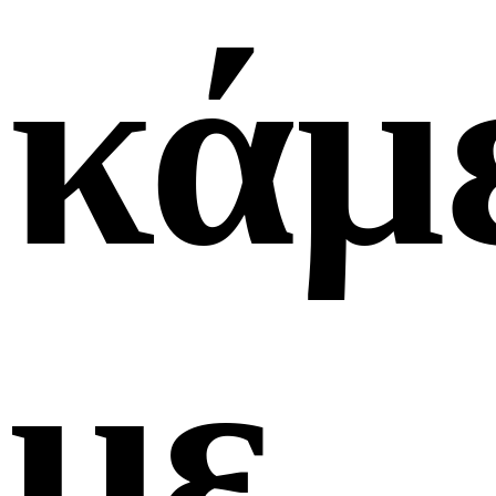
κάμ
με