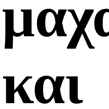
μαχ
και