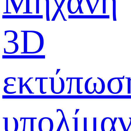
Μηχανή
3D
εκτύπωσ
υπολίμα