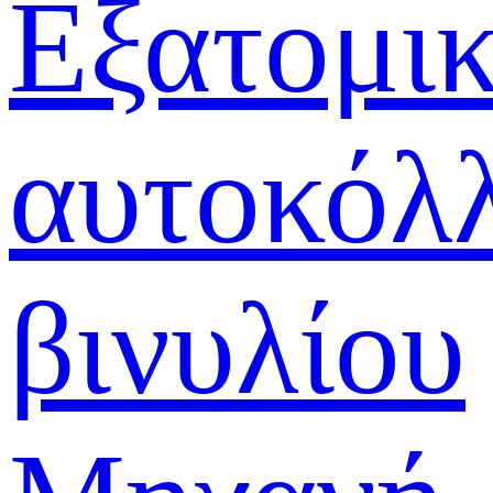
Εξατομι
αυτοκόλ
βινυλίου