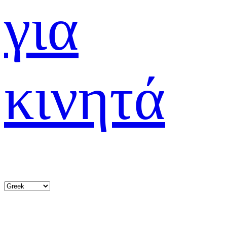
για
κινητά