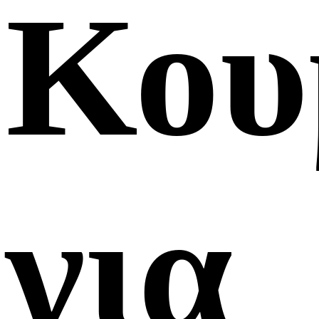
Κου
για