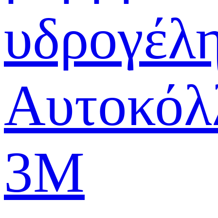
υδρογέλ
Αυτοκόλ
3M