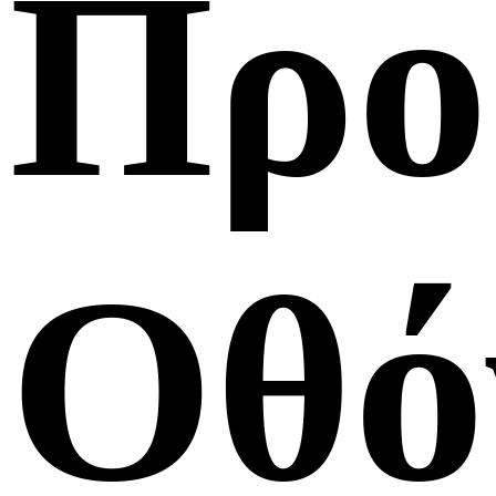
Προ
Οθό