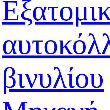
Εξατομι
αυτοκόλ
βινυλίου