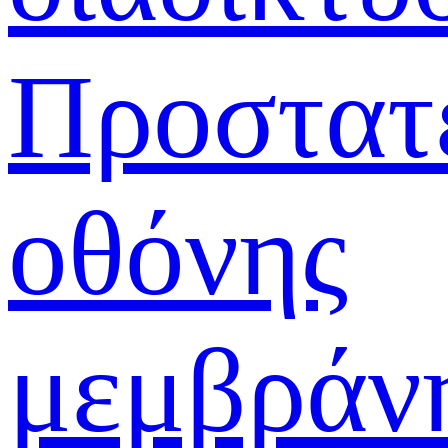
Προστατ
οθόνης
μεμβράν