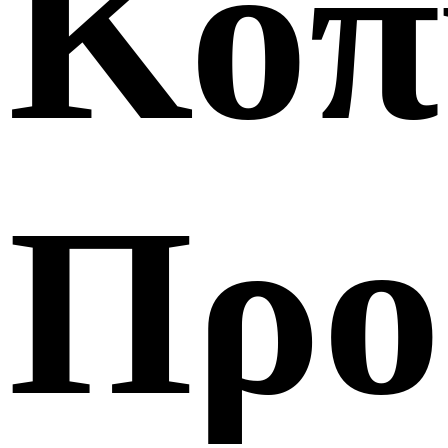
Κοπ
Προ