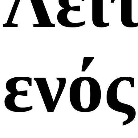
Λει
ενός