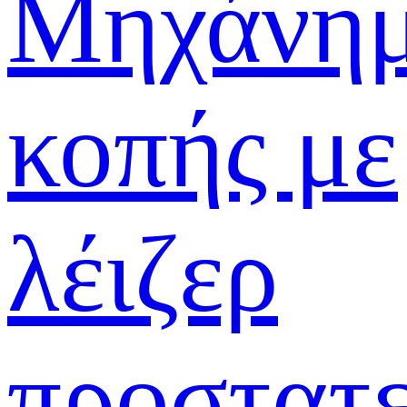
Μηχάνη
κοπής με
λέιζερ
προστατε