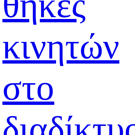
θήκες
κινητών
στο
διαδίκτυ