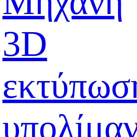
Μηχανή
3D
εκτύπωσ
υπολίμα