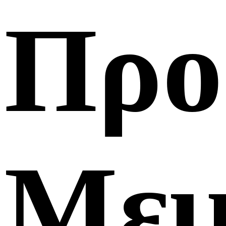
Προ
Μεμ