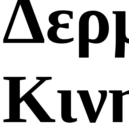
Δερ
Κιν