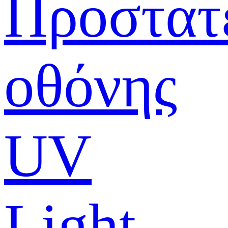
Προστατ
οθόνης
UV
Light