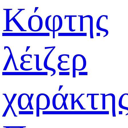
Κόφτης
λέιζερ
χαράκτη