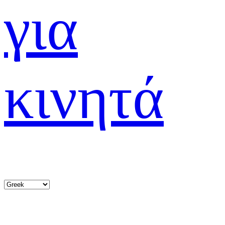
για
κινητά