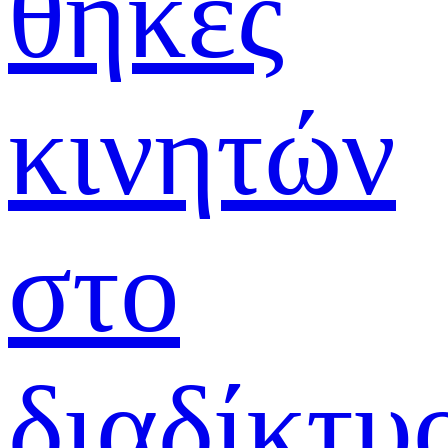
θήκες
κινητών
στο
διαδίκτυ