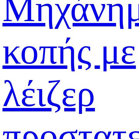
Μηχάνη
κοπής με
λέιζερ
προστατε