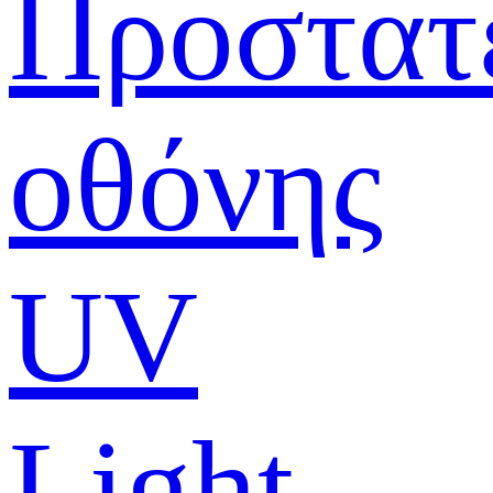
Προστατ
οθόνης
UV
Light