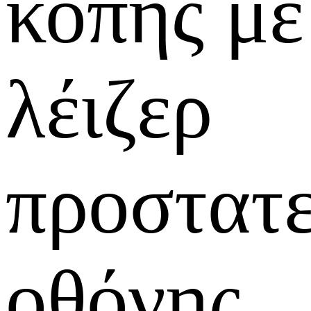
κοπής με
λέιζερ
προστατε
οθόνης