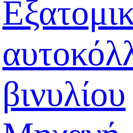
Εξατομι
αυτοκόλ
βινυλίου