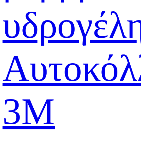
υδρογέλ
Αυτοκόλ
3M