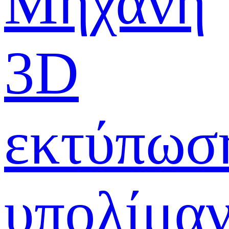
Μηχανή
3D
εκτύπωσ
υπολίμα