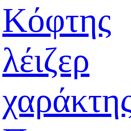
Κόφτης
λέιζερ
χαράκτη