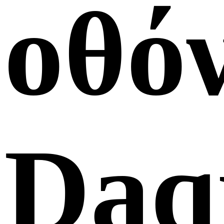
οθό
Daq