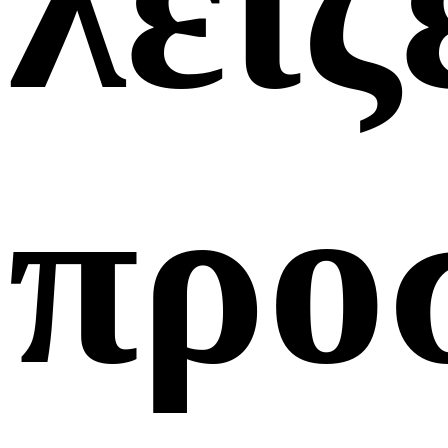
λέιζ
προ