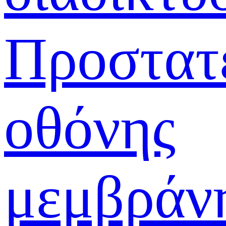
Προστατ
οθόνης
μεμβράν