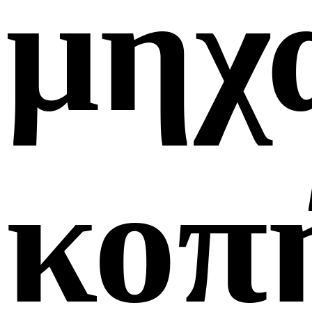
μηχ
κοπ