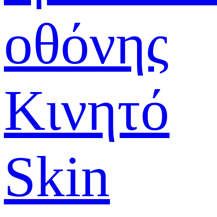
οθόνης
Κινητό
Skin