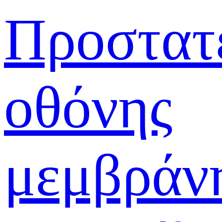
Προστατ
οθόνης
μεμβράν