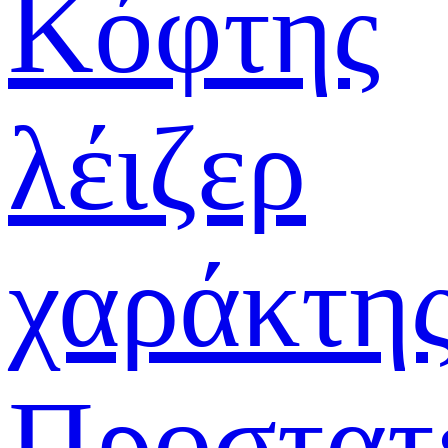
Κόφτης
λέιζερ
χαράκτη
Προστατ