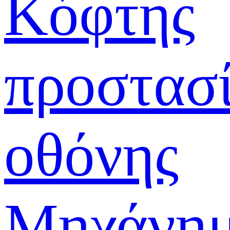
Κόφτης
προστασ
οθόνης
Μηχάνη