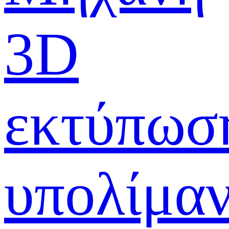
3D
εκτύπωσ
υπολίμα