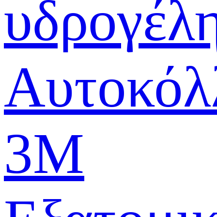
υδρογέλ
Αυτοκόλ
3M