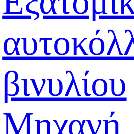
Εξατομι
αυτοκόλ
βινυλίου
Μηχανή