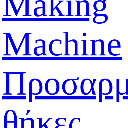
Making
Machine
Προσαρμ
θήκες