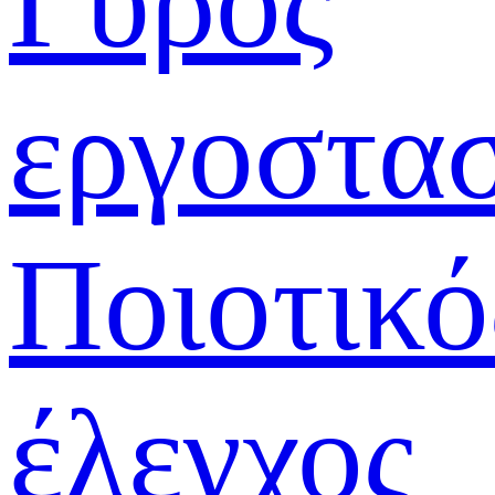
Γύρος
εργοστα
Ποιοτικό
έλεγχος