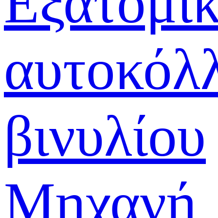
Εξατομι
αυτοκόλ
βινυλίου
Μηχανή