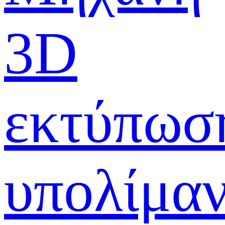
3D
εκτύπωσ
υπολίμα