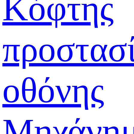
Κόφτης
προστασ
οθόνης
Μηχάνη