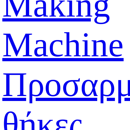
Making
Machine
Προσαρμ
θήκες