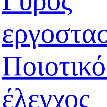
Γύρος
εργοστα
Ποιοτικό
έλεγχος