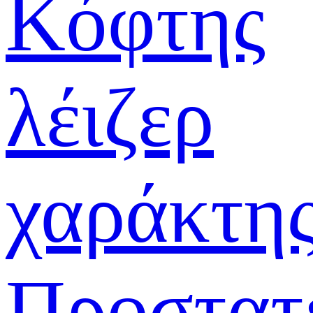
Κόφτης
λέιζερ
χαράκτη
Προστατ