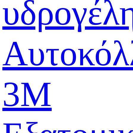
υδρογέλ
Αυτοκόλ
3M