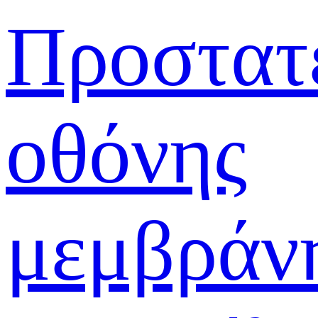
Προστατ
οθόνης
μεμβράν