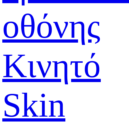
οθόνης
Κινητό
Skin