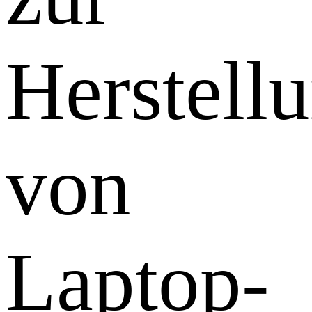
Herstell
von
Laptop-