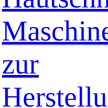
Maschin
zur
Herstell