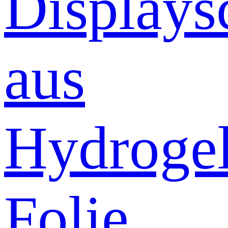
Displays
aus
Hydrogel
Folie