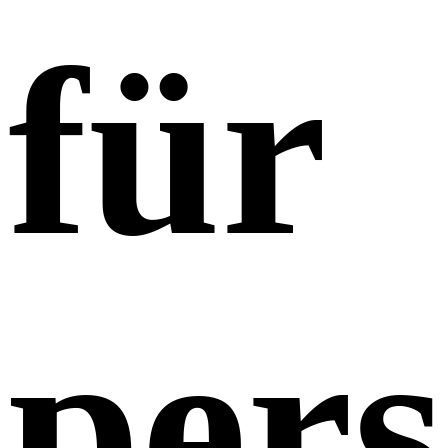
für
pers