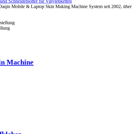
und Schneideplotter für Vinyletiketten
 Daqin Mobile & Laptop Skin Making Machine System seit 2002, über
llung
in Machine