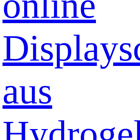
online
Displays
aus
Hydrogel