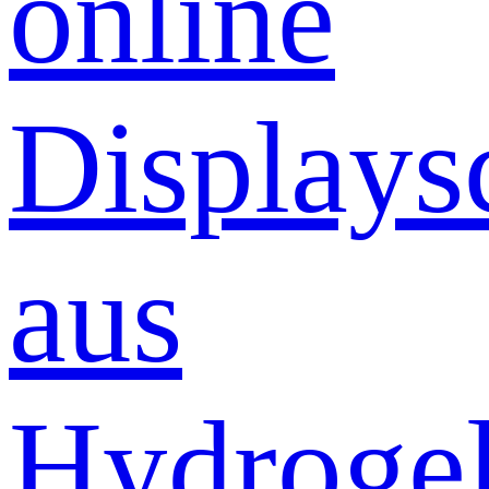
online
Displays
aus
Hydrogel