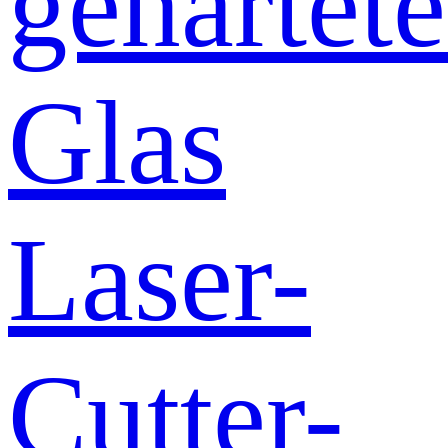
gehärtete
Glas
Laser-
Cutter-