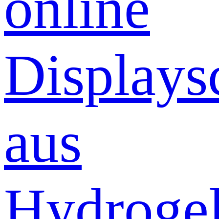
online
Displays
aus
Hydrogel