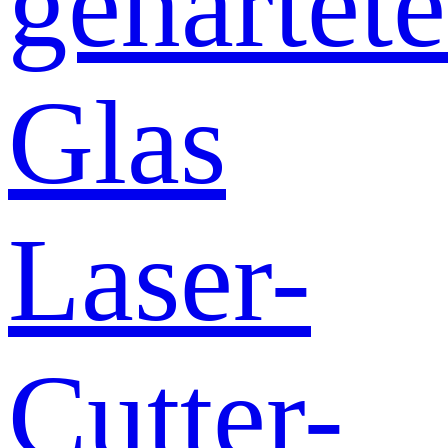
gehärtete
Glas
Laser-
Cutter-