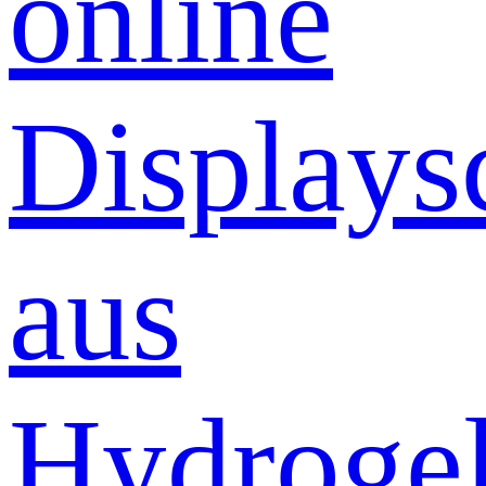
online
Displays
aus
Hydrogel