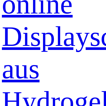
online
Displays
aus
Hydrogel