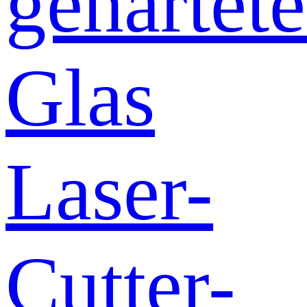
gehärtete
Glas
Laser-
Cutter-