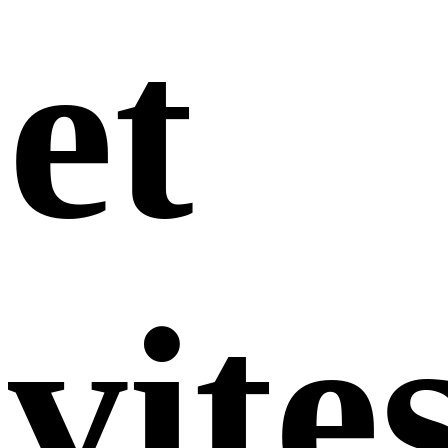
et
vite