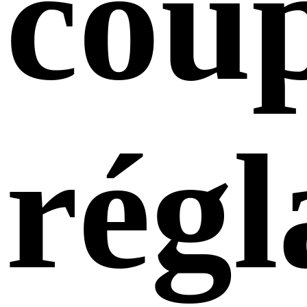
cou
régl