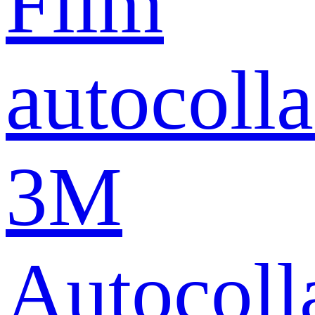
Film
autocolla
3M
Autocoll