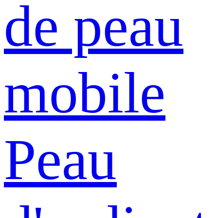
de peau
mobile
Peau