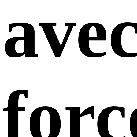
ave
forc