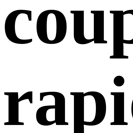
cou
rap