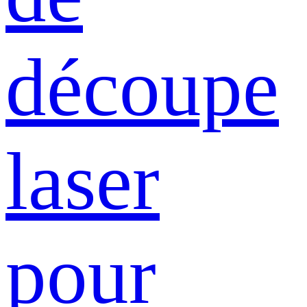
découpe
laser
pour