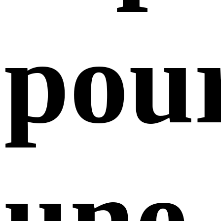
pou
une