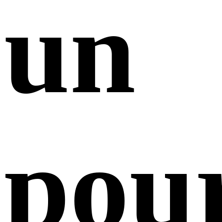
un
pou