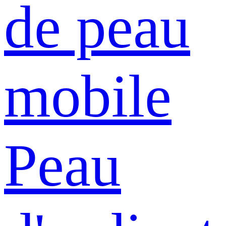
de peau
mobile
Peau