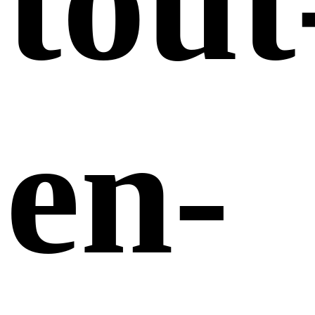
tout
en-