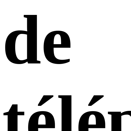
de
télé