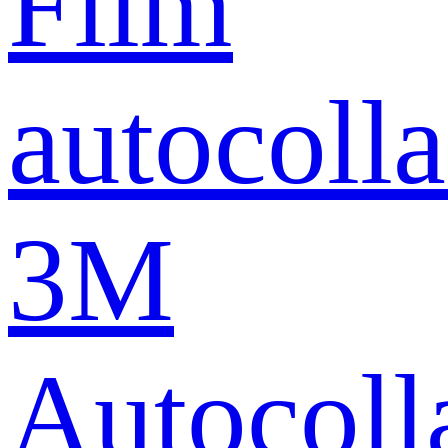
Film
autocolla
3M
Autocoll