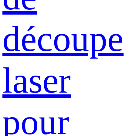
découpe
laser
pour