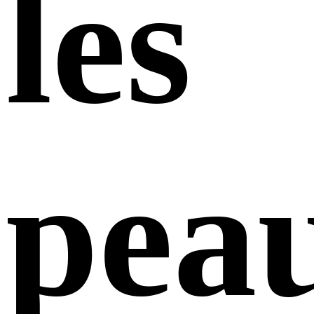
les
pea