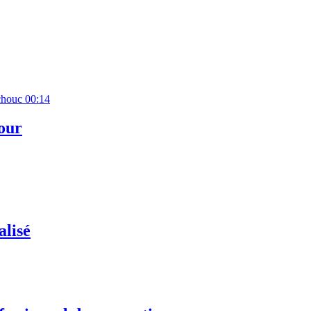
00:14
our
alisé