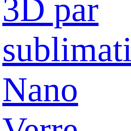
3D par
sublimat
Nano
Verre