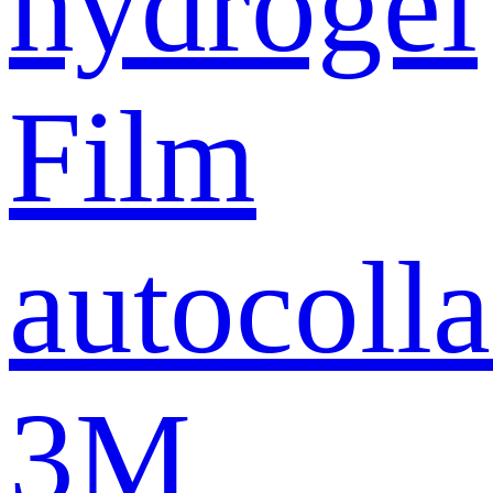
hydrogel
Film
autocolla
3M