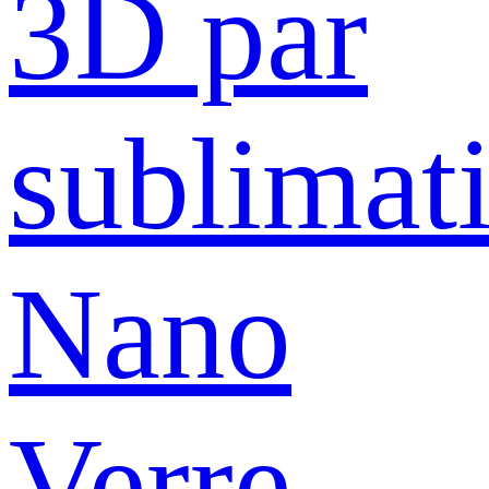
3D par
sublimat
Nano
Verre