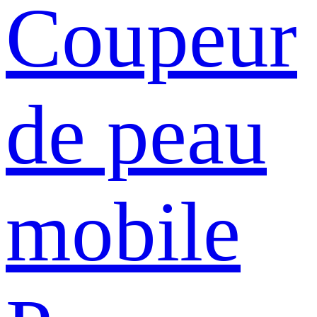
Coupeur
de peau
mobile