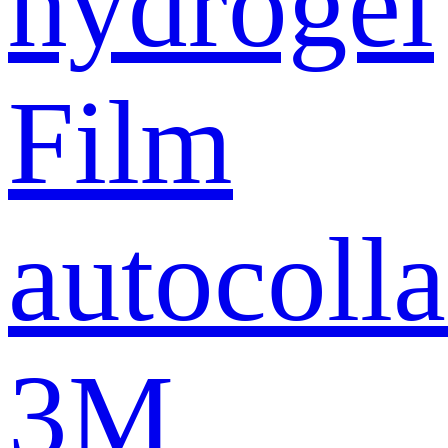
hydrogel
Film
autocolla
3M