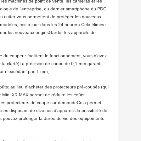
 les machines de point de vente, les caméras et les
ologie de l'entreprise, du dernier smartphone du PDG
l du cutter vous permettent de protéger les nouveaux
x modèles, mis à jour dans les 24 heures).Cela élimine
 pour les nouveaux enginsGarder les appareils de
ale du coupeur facilitent le fonctionnement, vous n'avez
 la clarté)La précision de coupe de 0,1 mm garantit
eur n'excédant pas 1 mm,.
oûts: au lieu d'acheter des protecteurs pré-coupés (qui
ter Mini XR MAX permet de réduire les coûts
t des protecteurs de coupe sur demandeCela permet
ises disposant de dizaines d'appareils.la possibilité de
ous pouvez prolonger la durée de vie des équipements