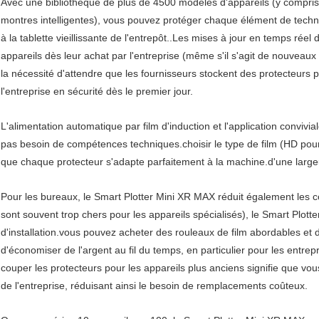
Avec une bibliothèque de plus de 4500 modèles d'appareils (y compris
montres intelligentes), vous pouvez protéger chaque élément de techn
à la tablette vieillissante de l'entrepôt..Les mises à jour en temps rée
appareils dès leur achat par l'entreprise (même s'il s'agit de nouveau
la nécessité d'attendre que les fournisseurs stockent des protecteurs
l'entreprise en sécurité dès le premier jour.
L'alimentation automatique par film d'induction et l'application convivi
pas besoin de compétences techniques.choisir le type de film (HD pour
que chaque protecteur s'adapte parfaitement à la machine.d'une larg
Pour les bureaux, le Smart Plotter Mini XR MAX réduit également les c
sont souvent trop chers pour les appareils spécialisés), le Smart Plot
d'installation.vous pouvez acheter des rouleaux de film abordables e
d'économiser de l'argent au fil du temps, en particulier pour les entrepr
couper les protecteurs pour les appareils plus anciens signifie que v
de l'entreprise, réduisant ainsi le besoin de remplacements coûteux.