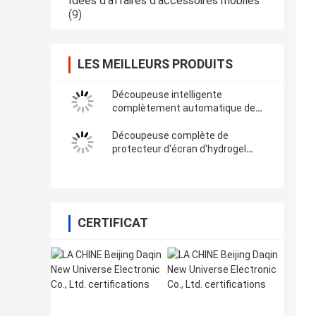
Idées d'affaires d'accessoires mobiles
(9)
LES MEILLEURS PRODUITS
Découpeuse intelligente
complètement automatique de
film de traceur d'autocollant de
vinyle avec Wifi Bluetooth
Découpeuse complète de
protecteur d'écran d'hydrogel
d'enveloppe pour des
décalcomanies d'autocollant de
vinyle de 3M
CERTIFICAT