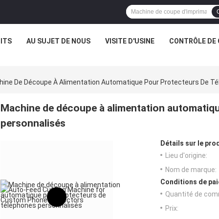
ITS
AU SUJET DE NOUS
VISITE D'USINE
CONTRÔLE DE 
ine De Découpe À Alimentation Automatique Pour Protecteurs De Té
Machine de découpe à alimentation automatiqu
personnalisés
Détails sur le prod
Lieu d'origine:
Nom de marque:
Conditions de pai
Quantité de com
Prix: