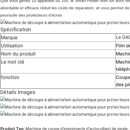
Que vous gériez 10 appareils ou 100, le Smart Plotter Mini XR MAX ren
abordable et efficace.réduit les coûts de réparation, et vous permet de
poursuite des protecteurs d'écran.
Spécification
Marque
Le DA
Utilisation
Film d
Nom du produit
Machi
Le mot clé
Machin
télép
fonction
Coupe 
des pi
Détails Images
,
Produit Tag:
Machine de coupe d'imprimante d'autocollant de vinyle