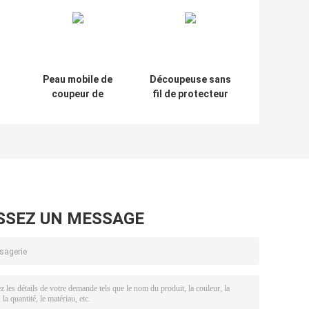
Peau mobile de
Découpeuse sans
coupeur de
fil de protecteur
protecteur
d'écran de film de
pu
d'écran de vinyle
téléphone de
el
de 18CM faisant
Daqin adaptée
ra
le service de
aux besoins du
machine
client
SSEZ UN MESSAGE