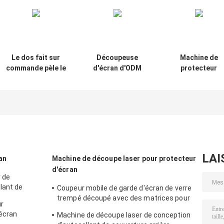
Le dos fait sur
Découpeuse
Machine de
commande pèle le
d'écran d'ODM
protecteur
coupeur de
d'OEM d'Idskin
d'écran
protecteur
pour la montre
d'hydrogel de T
d'écran pour le
en film d'hydrog
film d'hydrogel de
de la montre ult
la montre ultra
49mm d'Apple
38mm d'Apple
LAI
an
Machine de découpe laser pour protecteur
d'écran
 de
lant de
Coupeur mobile de garde d'écran de verre
e
trempé découpé avec des matrices pour
r
des autocollants du protecteur 9HD
écran
Machine de découpe laser de conception