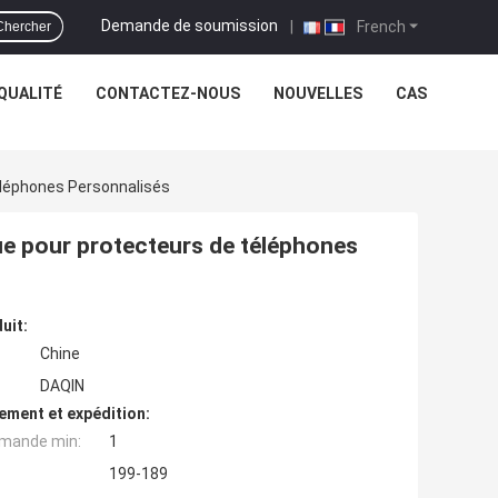
Demande de soumission
|
French
Chercher
QUALITÉ
CONTACTEZ-NOUS
NOUVELLES
CAS
léphones Personnalisés
e pour protecteurs de téléphones
uit:
Chine
DAQIN
ement et expédition:
mande min:
1
199-189