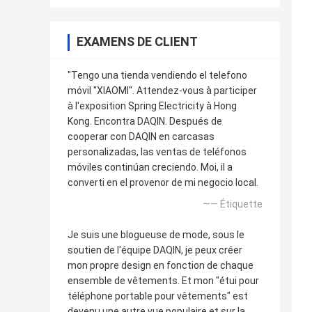
EXAMENS DE CLIENT
"Tengo una tienda vendiendo el telefono
móvil "XIAOMI". Attendez-vous à participer
à l'exposition Spring Electricity à Hong
Kong. Encontra DAQIN. Después de
cooperar con DAQIN en carcasas
personalizadas, las ventas de teléfonos
móviles continúan creciendo. Moi, il a
converti en el provenor de mi negocio local.
—— Étiquette
Je suis une blogueuse de mode, sous le
soutien de l'équipe DAQIN, je peux créer
mon propre design en fonction de chaque
ensemble de vêtements. Et mon "étui pour
téléphone portable pour vêtements" est
devenu une autre vue populaire et sur la