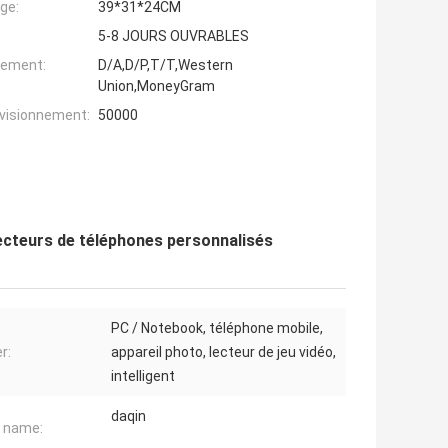
ge:
39*31*24CM
5-8 JOURS OUVRABLES
iement:
D/A,D/P,T/T,Western
Union,MoneyGram
ovisionnement:
50000
ecteurs de téléphones personnalisés
PC / Notebook, téléphone mobile,
er:
appareil photo, lecteur de jeu vidéo,
intelligent
daqin
 name: